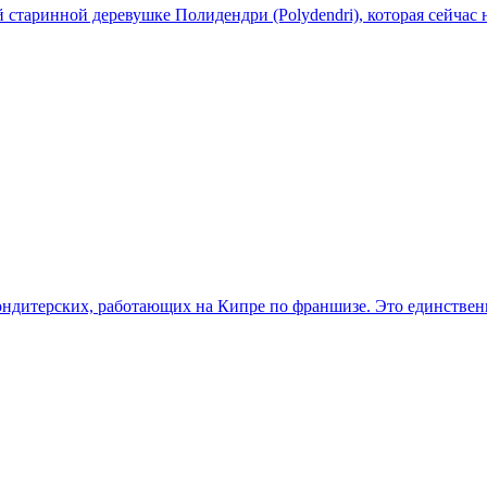
 старинной деревушке Полидендри (Polydendri), которая сейчас
ондитерских, работающих на Кипре по франшизе. Это единствен