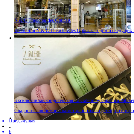
N & C Theocharides Opticals
Компания N & C Theocharides Opticals – один из ведущи
Эксклюзивная кондитерская La Galerie by Galactica Patisser
Сладости – любимое лакомство не только детей, но и взро
Предыдущая
...
6