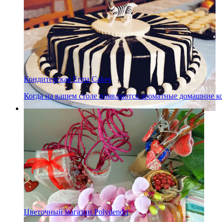
Кондитерская Erma Cakes
Когда на вашем столе появляются ароматные домашние ко
Цветочный магазин Polydendri