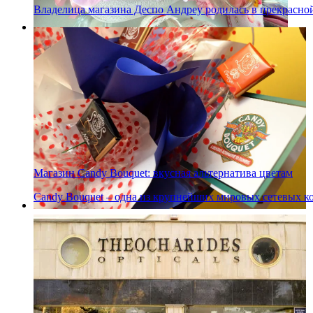
Владелица магазина Деспо Андреу родилась в прекрасной
Магазин Candy Bouquet: вкусная альтернатива цветам
Candy Bouquet – одна из крупнейших мировых сетевых к