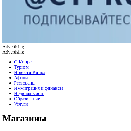
Advertising
Advertising
О Кипре
Туризм
Новости Кипра
Афиша
Рестораны
Иммиграция и финансы
Недвижимость
Образование
Услуги
Магазины