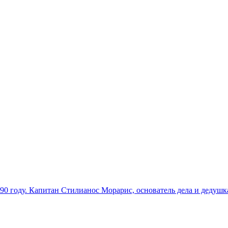
1890 году. Капитан Стилианос Морарис, основатель дела и дедуш