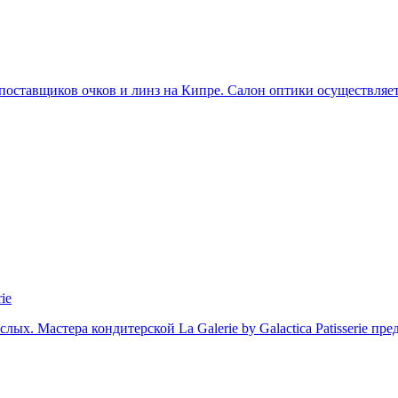
х поставщиков очков и линз на Кипре. Салон оптики осуществля
ie
слых. Мастера кондитерской La Galerie by Galactica Patisserie п