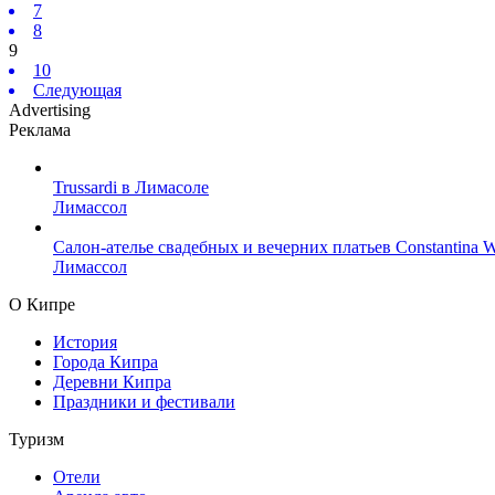
7
8
9
10
Следующая
Advertising
Реклама
Trussardi в Лимасоле
Лимассол
Салон-ателье свадебных и вечерних платьев Constantina W
Лимассол
О Кипре
История
Города Кипра
Деревни Кипра
Праздники и фестивали
Туризм
Отели