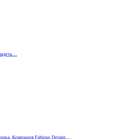
глядеть…
здника. Компания Fabious Design…