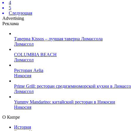
4
5
Следующая
Advertising
Реклама
Таверна Kissos – лучшая таверна Лимассола
Лимассол
COLUMBIA BEACH
Лимассол
Ресторан Aelia
Никосия
Prime Grill: ресторан средиземноморской кухни в Лимасс
Лимассол
Yummy Mandarino: китайский ресторан в Никосии
Никосия
О Кипре
История