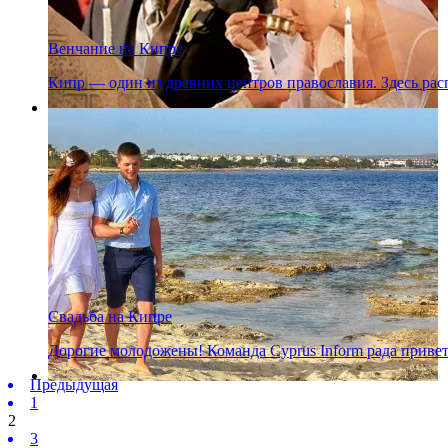
Венчание на Кипре
Кипр — один из древних центров православия. Здесь р
Свадьба на Кипре
Дорогие молодожены! Команда Cyprus Inform рада привет
Предыдущая
1
2
3