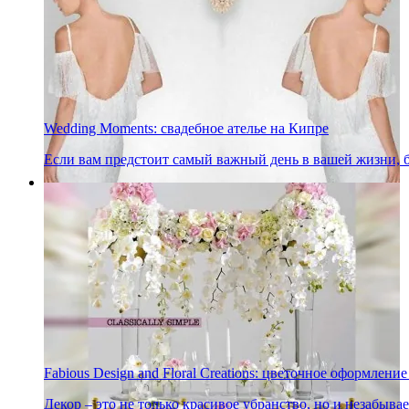
Wedding Moments: свадебное ателье на Кипре
Если вам предстоит самый важный день в вашей жизни, бу
Fabious Design and Floral Creations: цветочное оформлени
Декор – это не только красивое убранство, но и незабыв