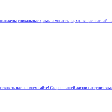
асположены уникальные храмы и монастыри, хранящие величайш
ствовать вас на своем сайте! Скоро в вашей жизни наступит за