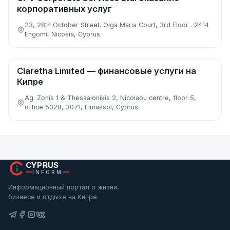
корпоративных услуг
23, 28th October Street. Olga Maria Court, 3rd Floor . 2414
Engomi, Nicosia, Cyprus
Claretha Limited — финансовые услуги на
Аудит, бухгалтерия и налоги
Кипре
Ag. Zonis 1 & Thessalonikis 2, Nicolaou centre, floor 5,
office 502B, 3071, Limassol, Cyprus
CYPRUS
INFORM
Информационный портал о жизни,
бизнесе и отдыхе на Кипре.