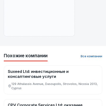
Похожие компании
Все компании
Suxeed Ltd: инвестиционные и
Финансы, инвестиции и банки
консалтинговые услуги
129 Athalassis Avenue, Dasoupolis, Strovolos, Nicosia 2013,
Cyprus
CPV Corporate Services Ltd: оказание
Аудит, бухгалтерия и налоги