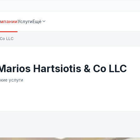
омпании
Услуги
Ещё
 Co LLC
rios Hartsiotis & Co LLC
кие услуги