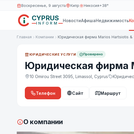
Воскресенье, 9 августа
Кипр
Никосия
+38°
CYPRUS
Новости
Афиша
Недвижимость
К
INFORM
Главная
Компании
Юридическая фирма Marios Hartsiotis &
Проверено
ЮРИДИЧЕСКИЕ УСЛУГИ
Юридическая фирма Ma
10 Omirou Street 3095, Limassol, Cyprus
Юридичес
Телефон
Сайт
Маршрут
О компании