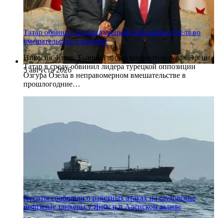
Татар обвинил лидера турецкой оппозиции Озеля во
вмешательстве в выборы
Никосия, Кипр. Бывший лидер киприотов-турок Эрсин
Татар в среду обвинил лидера турецкой оппозиции
5 августа 2026
Озгура Озела в неправомерном вмешательстве в
прошлогодние…
Хуситы сообщили о ракетных атаках на саудовские
нефтяные танкеры у Янбу и в Аденском заливе