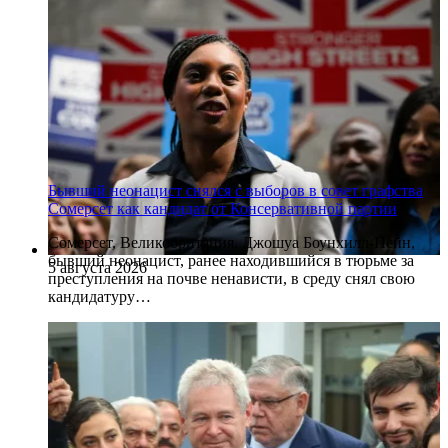
Бывший неонацист снялся с выборов в совет графства
Сомерсет как кандидат от Консервативной партии
Сомерсет, Великобритания. Джошуа Боунхилл-Пейн,
бывший неонацист, ранее находившийся в тюрьме за
5 августа 2026
преступления на почве ненависти, в среду снял свою
кандидатуру…