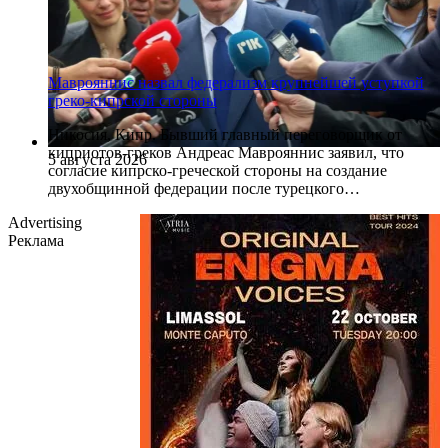
Маврояннис назвал федерализм крупнейшей уступкой
греко-кипрской стороны
Никосия, Кипр. Бывший главный переговорщик от
киприотов-греков Андреас Маврояннис заявил, что
5 августа 2026
согласие кипрско-греческой стороны на создание
двухобщинной федерации после турецкого…
Advertising
Реклама