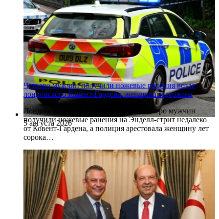
Четверо мужчин получили ножевые ранения возле
лондонского Ковент-Гардена, женщина задержана
Лондон, Великобритания. В среду четверо мужчин
получили ножевые ранения на Энделл-стрит недалеко
5 августа 2026
от Ковент-Гардена, а полиция арестовала женщину лет
сорока…