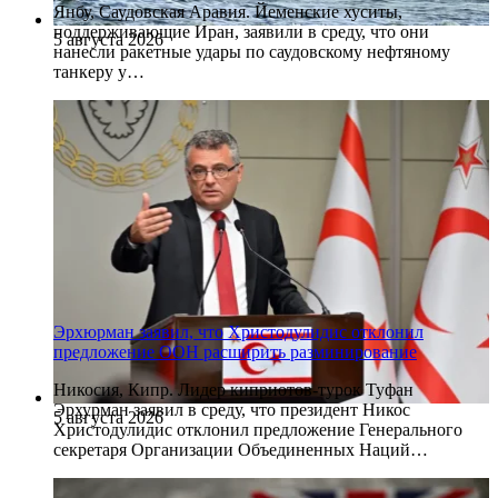
Янбу, Саудовская Аравия. Йеменские хуситы,
поддерживающие Иран, заявили в среду, что они
5 августа 2026
нанесли ракетные удары по саудовскому нефтяному
танкеру у…
Эрхюрман заявил, что Христодулидис отклонил
предложение ООН расширить разминирование
Никосия, Кипр. Лидер киприотов-турок Туфан
Эрхурман заявил в среду, что президент Никос
5 августа 2026
Христодулидис отклонил предложение Генерального
секретаря Организации Объединенных Наций…