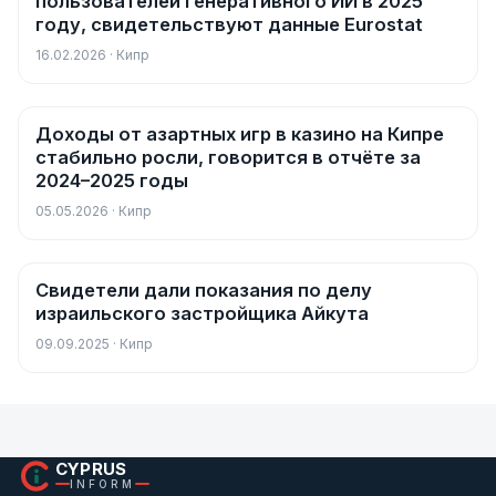
пользователей генеративного ИИ в 2025
году, свидетельствуют данные Eurostat
16.02.2026 · Кипр
Доходы от азартных игр в казино на Кипре
Новости
стабильно росли, говорится в отчёте за
2024–2025 годы
05.05.2026 · Кипр
Свидетели дали показания по делу
Новости
израильского застройщика Айкута
09.09.2025 · Кипр
CYPRUS
INFORM