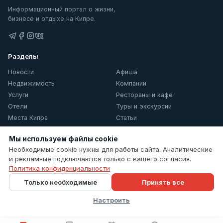
Информационный портал о жизни,
бизнесе и отдыхе на Кипре.
Разделы
Новости
Афиша
Недвижимость
Компании
Услуги
Рестораны и кафе
Отели
Туры и экскурсии
Места Кипра
Статьи
О Кипре
Мы используем файлы cookie
Информация
Необходимые cookie нужны для работы сайта. Аналитические
и рекламные подключаются только с вашего согласия.
Контакты
Политика конфиденциальности
Политика конфиденциальности
Только необходимые
Принять все
Настройки cookie
Настроить
© 2026 Cyprus Inform. Все права защищены.