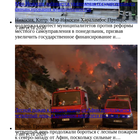
Мэр Никосии добивается увеличения государственного
финансирования муниципалитетов
Никосия, Кипр. Мэр Никосии Хараламбос Прунцос
поддержал протест муниципалитетов против реформы
3 августа 2026
местного самоуправления в понедельник, призвав
увеличить государственное финансирование и…
Лесной пожар к северо-западу от Афин продолжается
четвёртый день, в крушении вертолёта погибли двое
Афины, Греция. В понедельник сотни пожарных
четвертый день продолжали бороться с лесным пожаром
3 августа 2026
к северо-западу от Афин, поскольку сильные и…