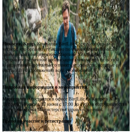
Никосия, Кипр.
Компания BirdLife Cyprus сообщила в
четверг, что организует акцию по сдаче крови в память о
своем покойном директоре Мартине Хелликаре.
Неправительственная организация заявила, что цель этой
инициативы – почтить его память и ценности, которые он
отстаивал на протяжении всей своей жизни.
Подробная информация о мероприятии
Мероприятие состоится в офисе BirdLife на Кипре в Като
Дефтера, Никосия, 17 июня с 17:00 до 19:00 в сотрудничестве
с центром крови Министерства здравоохранения.
Право на участие и регистрация