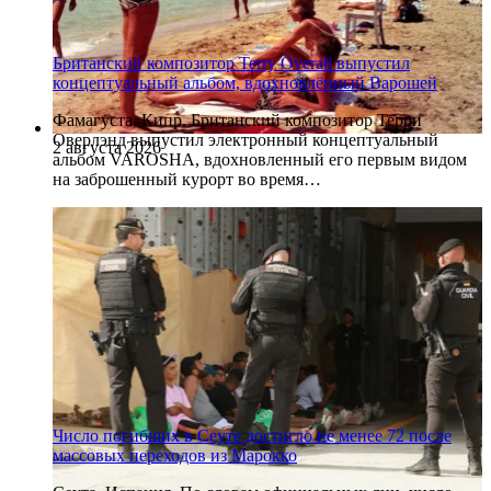
Британский композитор Terry Overall выпустил
концептуальный альбом, вдохновлённый Варошей
Фамагуста, Кипр. Британский композитор Терри
Оверлэнд выпустил электронный концептуальный
2 августа 2026
альбом VAROSHA, вдохновленный его первым видом
на заброшенный курорт во время…
Число погибших в Сеуте достигло не менее 72 после
массовых переходов из Марокко