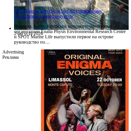
НПО Кипра запустили гид по устойчивому
потреблению морепродуктов
Никосия, Кипр. Кипрские неправительственные
организации Enalia Physis Environmental Research Centre
2 августа 2026
и SPOT Marine Life выпустили первое на острове
руководство по…
Advertising
Реклама