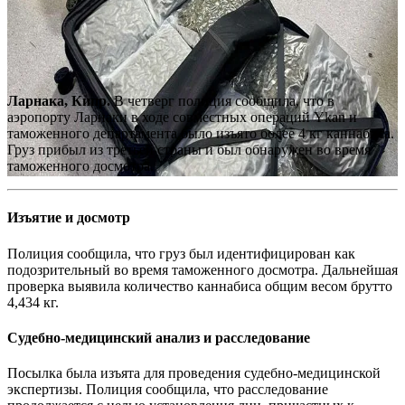
Ларнака, Кипр.
В четверг полиция сообщила, что в
аэропорту Ларнаки в ходе совместных операций Ykan и
таможенного департамента было изъято более 4 кг каннабиса.
Груз прибыл из третьей страны и был обнаружен во время
таможенного досмотра.
Изъятие и досмотр
Полиция сообщила, что груз был идентифицирован как
подозрительный во время таможенного досмотра. Дальнейшая
проверка выявила количество каннабиса общим весом брутто
4,434 кг.
Судебно-медицинский анализ и расследование
Посылка была изъята для проведения судебно-медицинской
экспертизы. Полиция сообщила, что расследование