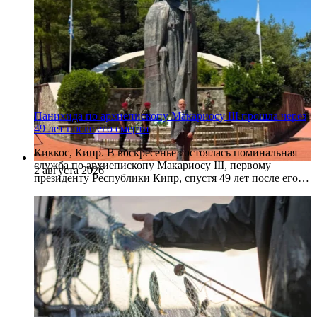
Панихида по архиепископу Макариосу III прошла через
49 лет после его смерти
Киккос, Кипр. В воскресенье состоялась поминальная
служба по архиепископу Макариосу III, первому
2 августа 2026
президенту Республики Кипр, спустя 49 лет после его…