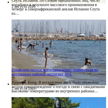
Сеута, Испания. По словам официальных лиц, число
погибших в результате массового проникновения в
2 августа 2026
четверг в североафриканский анклав Испании Сеута
из…
Объявлено жёлтое предупреждение: температура во
внутренних районах достигнет 40°C
Никосия, Кипр. В воскресенье днем было объявлено
желтое предупреждение о погоде в связи с ожидаемыми
2 августа 2026
высокими температурами во внутренних районах…