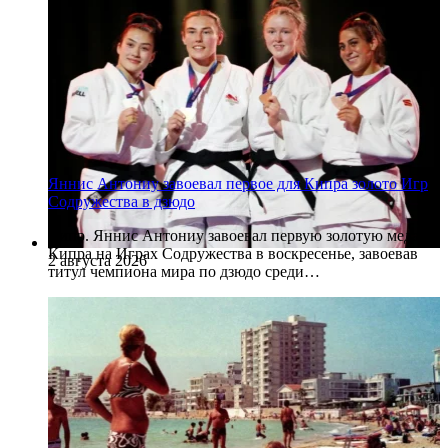
Яннис Антониу завоевал первое для Кипра золото Игр
Содружества в дзюдо
Кипр. Яннис Антониу завоевал первую золотую медаль
Кипра на Играх Содружества в воскресенье, завоевав
2 августа 2026
титул чемпиона мира по дзюдо среди…