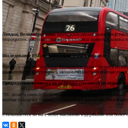
Лондон, Великобритания.
Британская организация, представл
бюрократии, растущих издержек и сложных правил, ссылаясь на
Исследование FSB выявило проблемы в торговле
Исследование, проведенное Федерацией малого бизнеса Велик
правительства восстановить экономические и оборонные связи
Председатель комитета по политике ссылается на недоволь
“ЕС должен стать естественным рынком для наших небольших ф
вообще прилагать усилия”, – говорится в заявлении председа
Сталкиваетесь ли вы с более высокими издержками или более