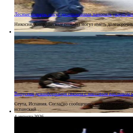
Лесные пожары могут десятилетиями наносить ущерб био
Никосия, Кипр. Лесные пожары могут иметь долгосрочные
5 августа 2026
Вирусная дезинформация связана с массовым наплывом м
Сеута, Испания. Согласно сообщению, вирусные видеор
испанский…
4 августа 2026