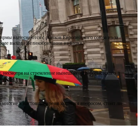
фирмы вытесняются с рынков Европейского союза из-за
осле выхода Великобритании из блока.
, несмотря на стремление нынешнего лейбористского
 войны.
 многие в настоящее время задаются вопросом, стоит ли