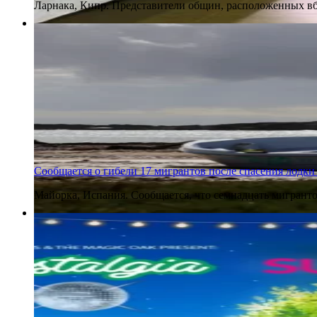
Ларнака, Кипр. Представители общин, расположенных вб
4 августа 2026
Сообщается о гибели 17 мигрантов после спасения лодк
Майорка, Испания. Сообщается, что семнадцать мигранто
4 августа 2026