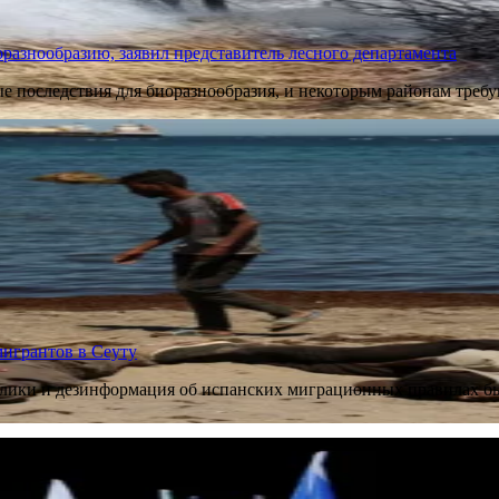
разнообразию, заявил представитель лесного департамента
 последствия для биоразнообразия, и некоторым районам требу
игрантов в Сеуту
олики и дезинформация об испанских миграционных правилах б