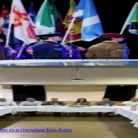
вении спортсменов Игр Содружества
 сообщения о том, что несколько иностранных спортсменов, к
ью из-за стрельбища Кало-Хорио