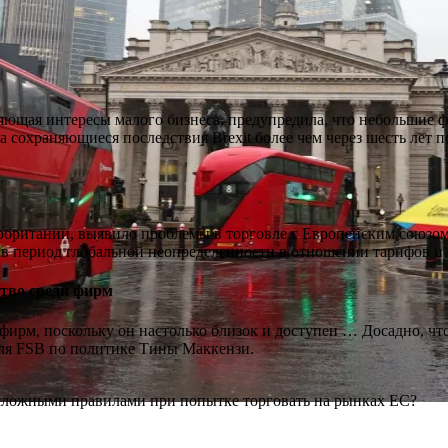
яющая интересы малого бизнеса, предупредила, что небольшие 
 сохраняющиеся последствия Brexit более чем через шесть лет п
обритании, выявило проблемы в торговле с Европейским союзом
 в период глобальной неопределенности в отношении тарифов и
ство среди фирм
ирм, поскольку он настолько близок и доступен … Досадно, что
теля FSB по политике Тины Маккензи.
 сложными правилами при попытке торговать на рынках ЕС?