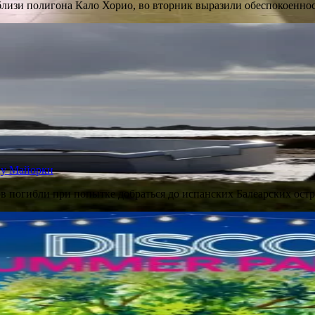
лизи полигона Кало Хорио, во вторник выразили обеспокоеннос
и у Майорки
в погибли при попытке добраться до испанских Балеарских ост