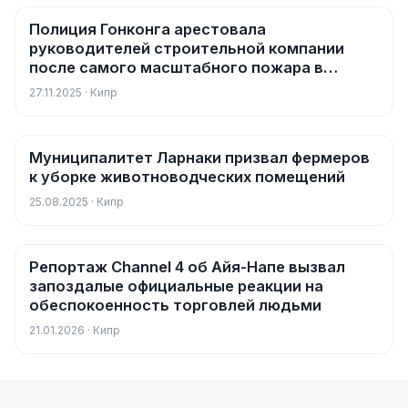
Полиция Гонконга арестовала
Новости
руководителей строительной компании
после самого масштабного пожара в
городе за 76 лет
27.11.2025 · Кипр
Муниципалитет Ларнаки призвал фермеров
Новости
к уборке животноводческих помещений
25.08.2025 · Кипр
Репортаж Channel 4 об Айя-Напе вызвал
Новости
запоздалые официальные реакции на
обеспокоенность торговлей людьми
21.01.2026 · Кипр