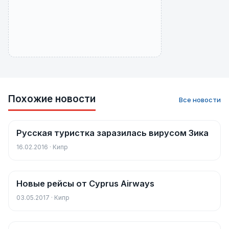
Похожие новости
Все новости
Русская туристка заразилась вирусом Зика
Новости
16.02.2016 · Кипр
Новые рейсы от Cyprus Airways
Новости
03.05.2017 · Кипр