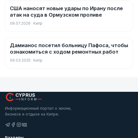
США наносят новые удары по Ирану после
Новости
атак на суда в Ормузском проливе
09.07.2026 · Кипр
Дамианос посетил больницу Пафоса, чтобы
Новости
ознакомиться с ходом ремонтных работ
09.03.2025 · Кипр
CYPRUS
INFORM
Информационный портал о жизни,
бизнесе и отдыхе на Кипре.
Разделы