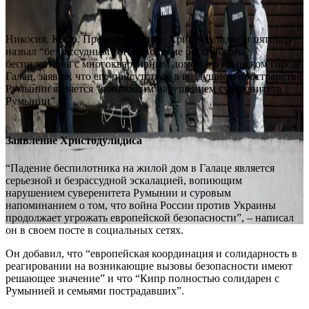
Никосия, Кипр. Президент Никос Христодулидис в пятницу
назвал “безрассудным” столкновение российского
беспилотника с многоквартирным домом в румынском городе
Галац, заявив, что его присутствие в воздушном пространстве
Румынии является “вопиющим нарушением суверенитета
Румынии”.
Заявление Христодулидиса
“Падение беспилотника на жилой дом в Галаце является
серьезной и безрассудной эскалацией, вопиющим
нарушением суверенитета Румынии и суровым
напоминанием о том, что война России против Украины
продолжает угрожать европейской безопасности”, – написал
он в своем посте в социальных сетях.
Он добавил, что “европейская координация и солидарность в
реагировании на возникающие вызовы безопасности имеют
решающее значение” и что “Кипр полностью солидарен с
Румынией и семьями пострадавших”.