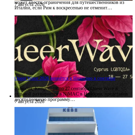
может ввести ограничения для путешественников из
7 августа 2026
Италии, если Рим к воскресенью не отменит…
Queer Wave 2026 вернётся в Никосию в сентябре
Никосия, Кипр. С 18 по 27 сентября Queer Wave в
седьмой раз вернется в NiMAC в Никосии, представив
десятидневную программу…
7 августа 2026