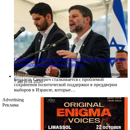
Смотрич столкнулся с недовольством поселенцев перед
октябрьскими выборами в Израиле
Иерусалим, Израиль. Крайне правый министр финансов
Бецалель Смотрич сталкивается с проблемой
7 августа 2026
сохранения политической поддержки в преддверии
выборов в Израиле, которые…
Advertising
Реклама