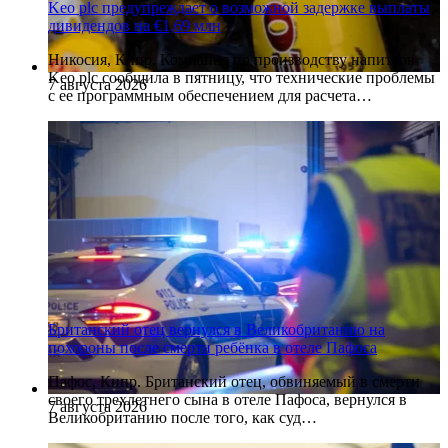
Keo plc предупреждает о возможной задержке выплаты
дивидендов на €1,69 млн
Никосия, Кипр. Компания по производству напитков
Keo plc сообщила в пятницу, что технические проблемы
7 августа 2026
с ее программным обеспечением для расчета…
Британский отец вернулся в Великобританию на
похороны после смерти ребёнка в отеле Пафоса
Пафос, Кипр. Британский отец, обвиняемый в смерти
своего трехлетнего сына в отеле Пафоса, вернулся в
7 августа 2026
Великобританию после того, как суд…