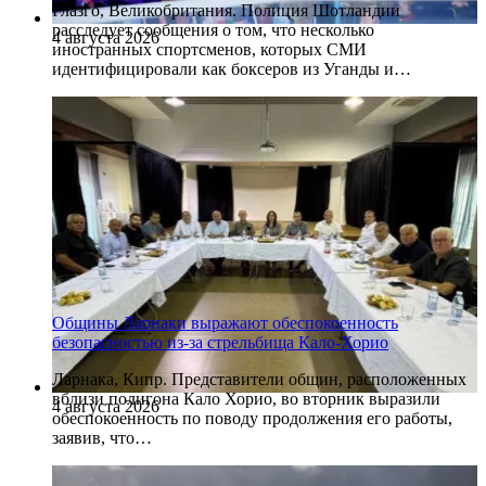
Глазго, Великобритания. Полиция Шотландии
расследует сообщения о том, что несколько
4 августа 2026
иностранных спортсменов, которых СМИ
идентифицировали как боксеров из Уганды и…
Общины Ларнаки выражают обеспокоенность
безопасностью из-за стрельбища Кало-Хорио
Ларнака, Кипр. Представители общин, расположенных
вблизи полигона Кало Хорио, во вторник выразили
4 августа 2026
обеспокоенность по поводу продолжения его работы,
заявив, что…