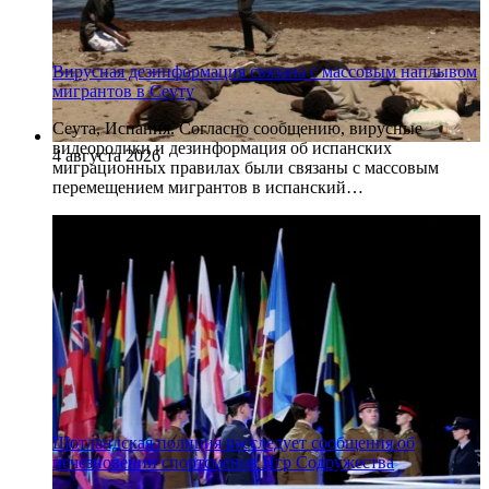
Вирусная дезинформация связана с массовым наплывом
мигрантов в Сеуту
Сеута, Испания. Согласно сообщению, вирусные
видеоролики и дезинформация об испанских
4 августа 2026
миграционных правилах были связаны с массовым
перемещением мигрантов в испанский…
Шотландская полиция расследует сообщения об
исчезновении спортсменов Игр Содружества