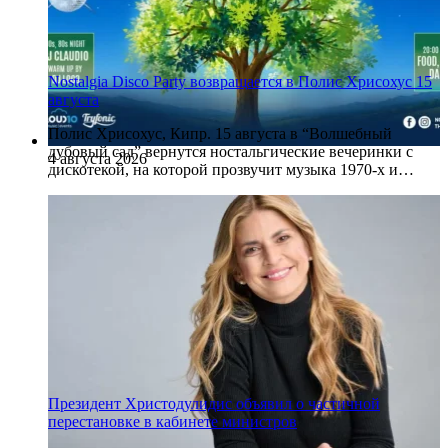
Nostalgia Disco Party возвращается в Полис Хрисохус 15
августа
Полис Хрисохус, Кипр. 15 августа в “Волшебный
дубовый сад” вернутся ностальгические вечеринки с
4 августа 2026
дискотекой, на которой прозвучит музыка 1970-х и…
Президент Христодулидис объявил о частичной
перестановке в кабинете министров