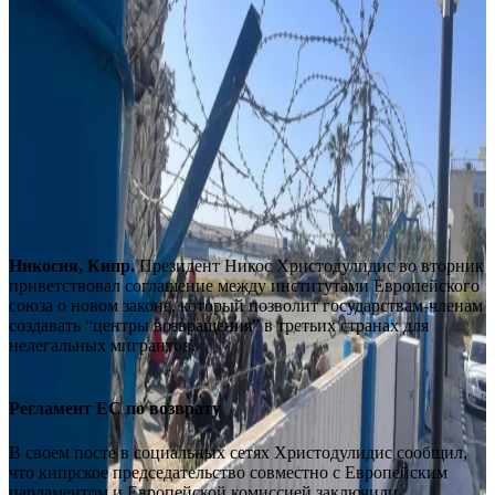
Никосия, Кипр.
Президент Никос Христодулидис во вторник
приветствовал соглашение между институтами Европейского
союза о новом законе, который позволит государствам-членам
создавать “центры возвращения” в третьих странах для
нелегальных мигрантов.
Регламент ЕС по возврату
В своем посте в социальных сетях Христодулидис сообщил,
что кипрское председательство совместно с Европейским
парламентом и Европейской комиссией заключили