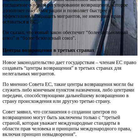
соглашение о новом регулировании возвращения, которое
дополняет пакт о миграции и позволяет быстрее и
эффективнее возвращать мигрантов, не имеющих права
оставаться в ЕС.
Он сказал, что новый закон обеспечит “более автономный
союз” и “более безопасный союз”.
Центры возвращения в третьих странах
Новое законодательство дает государствам – членам ЕС право
создавать “центры возвращения” в третьих странах для
нелегальных мигрантов.
По мнению Совета ЕС, такие центры возвращения могли бы
служить либо конечным пунктом назначения, либо центрами
передачи, способствующими дальнейшему возвращению в
страну происхождения или другую третью страну.
Совет заявил, что соглашения о создании центров по
возвращению могут быть заключены только с “третьей
страной, которая уважает международные стандарты в
области прав человека и принципы международного права,
включая принцип невыдворения”.