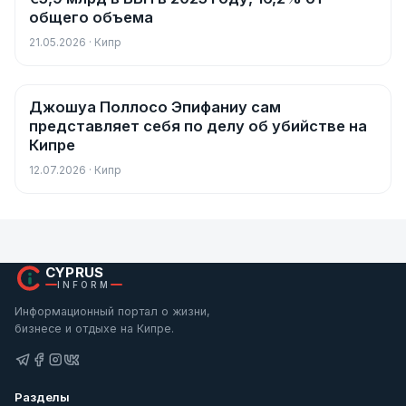
общего объема
21.05.2026 · Кипр
Джошуа Поллосо Эпифаниу сам
Новости
представляет себя по делу об убийстве на
Кипре
12.07.2026 · Кипр
CYPRUS
INFORM
Информационный портал о жизни,
бизнесе и отдыхе на Кипре.
Разделы