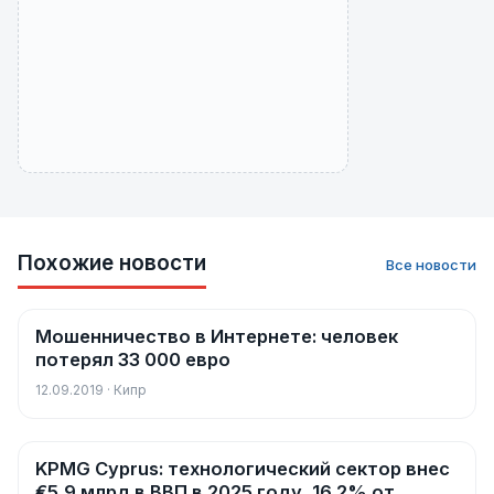
Похожие новости
Все новости
Мошенничество в Интернете: человек
Новости
потерял 33 000 евро
12.09.2019 · Кипр
KPMG Cyprus: технологический сектор внес
Новости
€5,9 млрд в ВВП в 2025 году, 16,2% от