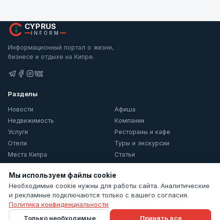
CYPRUS
INFORM
Информационный портал о жизни,
бизнесе и отдыхе на Кипре.
Разделы
Новости
Афиша
Недвижимость
Компании
Услуги
Рестораны и кафе
Отели
Туры и экскурсии
Места Кипра
Статьи
О Кипре
Мы используем файлы cookie
Информация
Необходимые cookie нужны для работы сайта. Аналитические
и рекламные подключаются только с вашего согласия.
Контакты
Политика конфиденциальности
Политика конфиденциальности
Только необходимые
Принять все