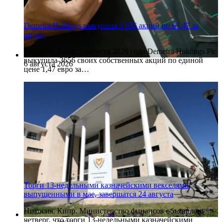
Demetra Holdings выкупила 3 656 акций по €1,47 за
штуку
Никосия, Кипр. 5 августа 2026 года Demetra Holdings Plc
выкупила 3656 своих собственных акций по единой
6 августа 2026
цене 1,47 евро за…
Торги 13-недельными казначейскими векселями,
выпущенными в мае, завершатся 24 августа
Никосия, Кипр. Министерство финансов объявило в
четверг, что торги 13-недельными казначейскими