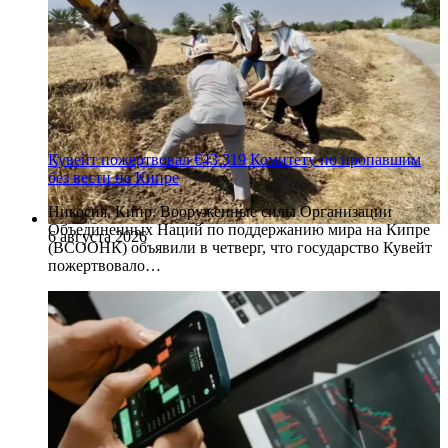
Кувейт пожертвовал €43 319 Комитету по пропавшим
без вести на Кипре
Никосия, Кипр. Вооруженные силы Организации
Объединенных Наций по поддержанию мира на Кипре
6 августа 2026
(ВСООНК) объявили в четверг, что государство Кувейт
пожертвовало…