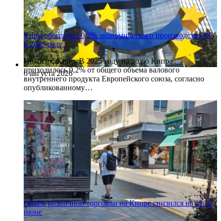
Кипр обеспечил 0,2% экономического производства ЕС
в 2025 году
Никосия, Кипр. В 2025 году на долю Кипра
приходилось 0,2% от общего объема валового
6 августа 2026
внутреннего продукта Европейского союза, согласно
опубликованному…
Объём розничной торговли на Кипре снизился на 1% в
июне