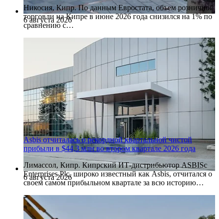
Никосия, Кипр. По данным Евростата, объем розничной
торговли на Кипре в июне 2026 года снизился на 1% по
6 августа 2026
сравнению с…
Asbis отчиталась о рекордной квартальной чистой
прибыли в $44,3 млн во втором квартале 2026 года
Лимассол, Кипр. Кипрский ИТ-дистрибьютор ASBISc
Enterprises Plc, широко известный как Asbis, отчитался о
6 августа 2026
своем самом прибыльном квартале за всю историю…