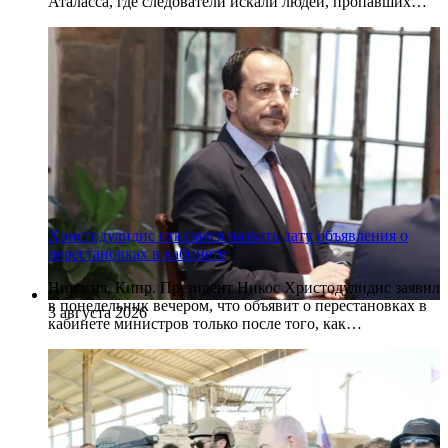
Аталасса, где следователи искали людей, пропавших…
Христодулидис отказался назвать дату объявления о
перестановках в кабинете
Никосия, Кипр. Президент Никос Христодулидис заявил
в понедельник вечером, что объявит о перестановках в
3 августа 2026
кабинете министров только после того, как…