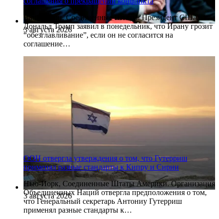
соглашения о прекращении конфликта
Вашингтон, Соединенные Штаты. Президент США
Дональд Трамп заявил в понедельник, что Ирану грозит
3 августа 2026
“обезглавливание”, если он не согласится на
соглашение…
ООН отвергла утверждения о том, что Гутерриш
применял разные стандарты к Кипру и Сирии
Нью-Йорк, Соединенные Штаты Америки. Организация
Объединенных Наций отвергла предположения о том,
3 августа 2026
что Генеральный секретарь Антониу Гутерриш
применял разные стандарты к…