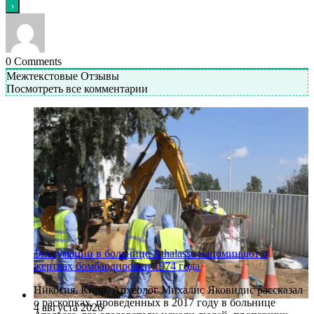
0
Comments
Межтекстовые Отзывы
Посмотреть все комментарии
Эксгумации в больнице Athalassa напоминают о
жертвах бомбардировки 1974 года
Никосия, Кипр. Археолог Михалис Яковидис рассказал
о раскопках, проведенных в 2017 году в больнице
4 августа 2026