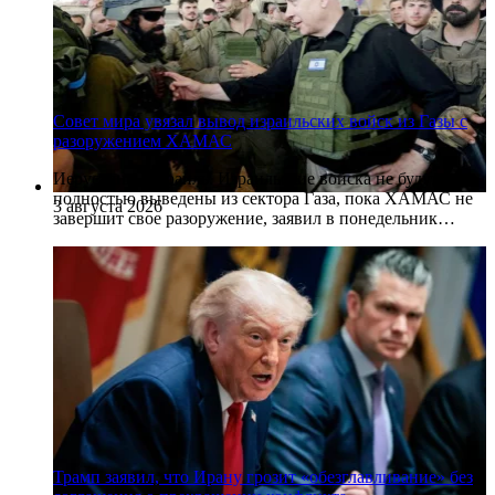
Совет мира увязал вывод израильских войск из Газы с
разоружением ХАМАС
Иерусалим, Израиль. Израильские войска не будут
полностью выведены из сектора Газа, пока ХАМАС не
3 августа 2026
завершит свое разоружение, заявил в понедельник…
Трамп заявил, что Ирану грозит «обезглавливание» без