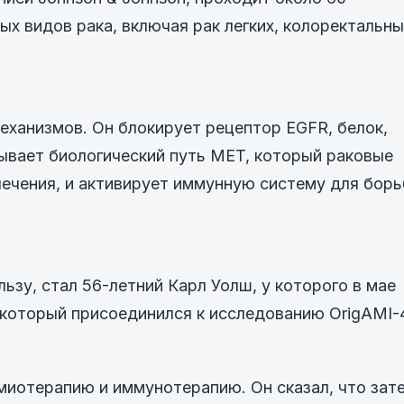
ых видов рака, включая рак легких, колоректальн
ханизмов. Он блокирует рецептор EGFR, белок,
ывает биологический путь MET, который раковые
лечения, и активирует иммунную систему для бор
ьзу, стал 56-летний Карл Уолш, у которого в мае
и который присоединился к исследованию OrigAMI-
миотерапию и иммунотерапию. Он сказал, что зат