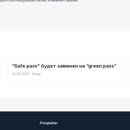
ре для последующих моих комментариев.
“Safe pass” будет заменен на “green pass”
Новости
10.05.2021 · Кипр
Разделы