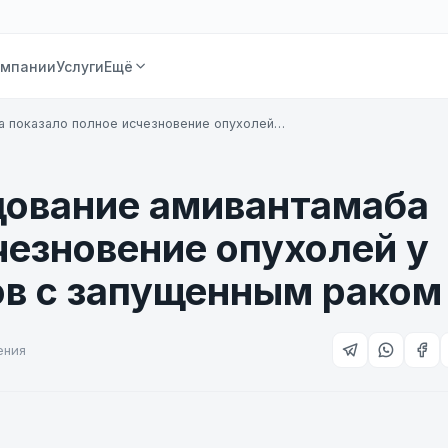
омпании
Услуги
Ещё
а показало полное исчезновение опухолей…
дование амивантамаба
чезновение опухолей у
ов с запущенным раком
ения