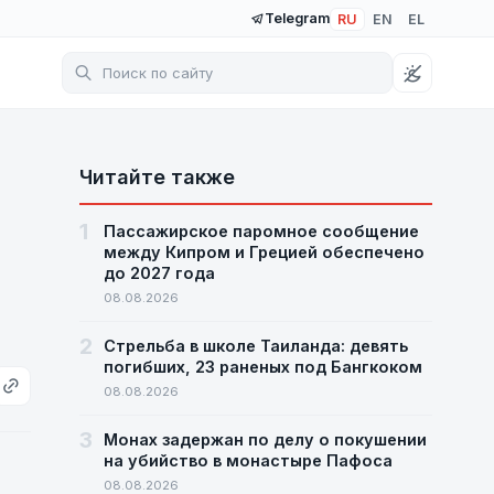
Telegram
RU
EN
EL
Читайте также
1
Пассажирское паромное сообщение
между Кипром и Грецией обеспечено
до 2027 года
08.08.2026
2
Стрельба в школе Таиланда: девять
погибших, 23 раненых под Бангкоком
08.08.2026
3
Монах задержан по делу о покушении
на убийство в монастыре Пафоса
08.08.2026