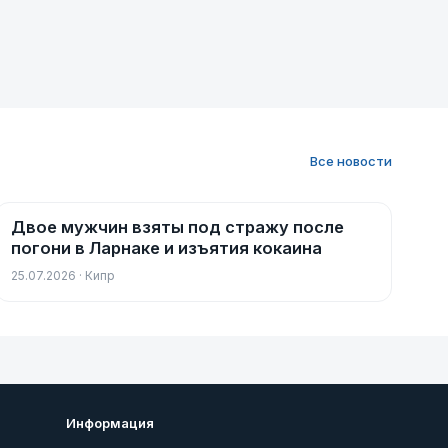
Все новости
Двое мужчин взяты под стражу после
Новости
погони в Ларнаке и изъятия кокаина
25.07.2026 · Кипр
Информация