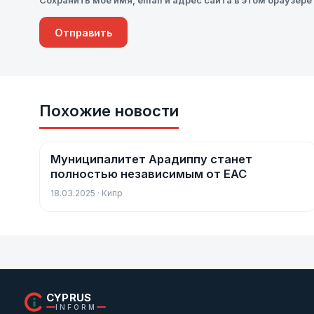
Сохранить моё имя, email и адрес сайта в этом браузе
Похожие новости
Муниципалитет Арадиппу станет
Новости
полностью независимым от EAC
18.03.2025 · Кипр
CYPRUS
INFORM