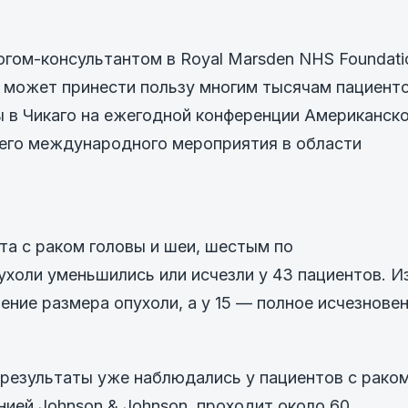
огом-консультантом в Royal Marsden NHS Foundati
но может принести пользу многим тысячам пациент
 в Чикаго на ежегодной конференции Американск
шего международного мероприятия в области
та с раком головы и шеи, шестым по
ухоли уменьшились или исчезли у 43 пациентов. И
ение размера опухоли, а у 15 — полное исчезнове
 результаты уже наблюдались у пациентов с рако
нией Johnson & Johnson, проходит около 60