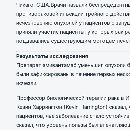
Чикаго, США.Врачи назвали беспрецедентн
противораковой инъекции тройного действи
исчезновению опухолей у пациентов с зап
приняли участие пациенты, у которых рак р
поддавались существующим методам лечен
Результаты исследования
Препарат амивантамаб уменьшил опухоли бо
были зафиксированы в течение первых неско
исчезли.
Профессор биологической терапии рака в И
Кевин Харрингтон (Kevin Harrington) сказа
пациентов, чье заболевание стало устойчив
сказал, что уровень пользы был впечатляю