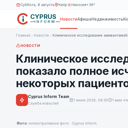
Суббота, 8 августа
Кипр
Никосия
+36°
CYPRUS
Новости
Афиша
Недвижимость
К
INFORM
Главная
Новости
Клиническое исследование амивантамаб
НОВОСТИ
Клиническое иссле
показало полное ис
некоторых пациент
Cyprus Inform Team
1 июня 2026, 09:35
1 мин чт
Служба новостей
Фото:
иллюстративное фото · Cyprus Inform