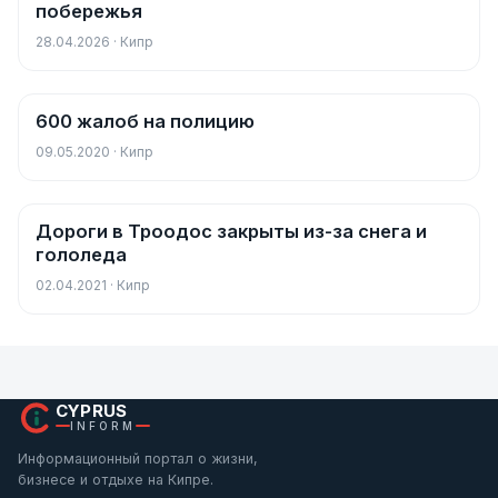
побережья
28.04.2026 · Кипр
600 жалоб на полицию
Новости
09.05.2020 · Кипр
Дороги в Троодос закрыты из-за снега и
Новости
гололеда
02.04.2021 · Кипр
CYPRUS
INFORM
Информационный портал о жизни,
бизнесе и отдыхе на Кипре.