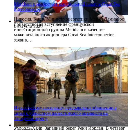
Meridiam приобретает контрольный пакет в Great Sea
Interconnector
Никосия, Кипр. Министр энергетики Майкл Дамианос
приветствовал вступление французской
6 августа 2026
инвестиционной группы Meridiam в качестве
мажоритарного акционера Great Sea Interconnector,
заявив,…
Израильскому поселенцу предъявлено обвинение в
связи с убийством палестинского активиста на
Западном берегу
Умм-эль-Хайр, Западный берег Реки Иордан. В четверг