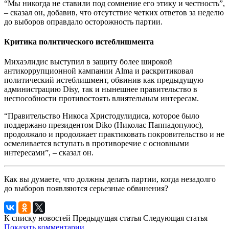
“Мы никогда не ставили под сомнение его этику и честность”,
– сказал он, добавив, что отсутствие четких ответов за неделю
до выборов оправдало осторожность партии.
Критика политического истеблишмента
Михаэлидис выступил в защиту более широкой
антикоррупционной кампании Alma и раскритиковал
политический истеблишмент, обвинив как предыдущую
администрацию Disy, так и нынешнее правительство в
неспособности противостоять влиятельным интересам.
“Правительство Никоса Христодулидиса, которое было
поддержано президентом Diko (Николас Паппадопулос),
продолжало и продолжает практиковать покровительство и не
осмеливается вступать в противоречие с основными
интересами”, – сказал он.
Как вы думаете, что должны делать партии, когда незадолго
до выборов появляются серьезные обвинения?
К списку новостей
Предыдущая статья
Следующая статья
Показать комментарии