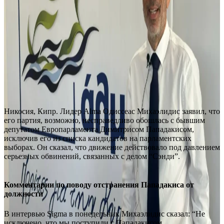
Никосия, Кипр. Лидер Alma Одиссеас Михаэлидис заявил, что
его партия, возможно, несправедливо обошлась с бывшим
депутатом Европарламента Димитрисом Пападакисом,
исключив его из списка кандидатов на парламентских
выборах. Он сказал, что движение действовало под давлением
серьезных обвинений, связанных с делом “Сэнди”.
Комментарии по поводу отстранения Пападакиса от
должности
В интервью Sigma в понедельник Михаэлидис сказал: “Не
исключено, что мы поступили с Пападакисом