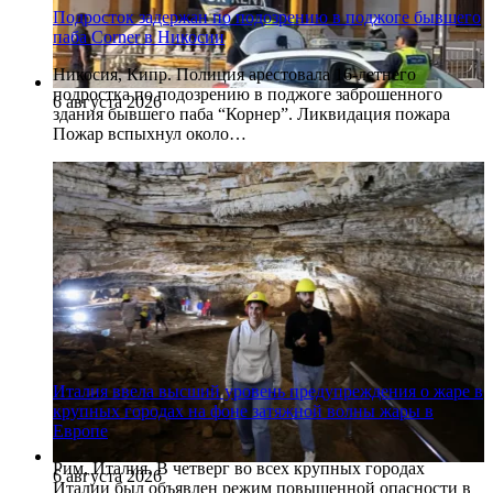
Подросток задержан по подозрению в поджоге бывшего
паба Corner в Никосии
Никосия, Кипр. Полиция арестовала 16-летнего
подростка по подозрению в поджоге заброшенного
6 августа 2026
здания бывшего паба “Корнер”. Ликвидация пожара
Пожар вспыхнул около…
Италия ввела высший уровень предупреждения о жаре в
крупных городах на фоне затяжной волны жары в
Европе
Рим, Италия. В четверг во всех крупных городах
6 августа 2026
Италии был объявлен режим повышенной опасности в