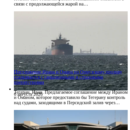
связи с продолжающейся жарой на…
Предложение Ирана и Омана по Ормузскому проливу
сталкивается с санкционными и страховыми
препятствиями
Тегеран, Иран. Предлагаемое соглашение между Ираном
6 августа 2026
и Оманом, которое предоставило бы Тегерану контроль
над судами, заходящими в Персидский залив через…