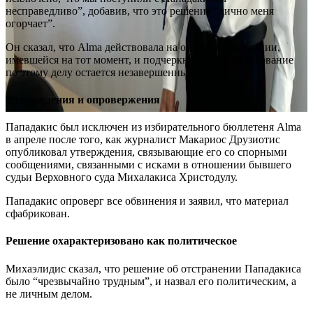
несправедливо”, добавив, что это решение “лично меня
огорчает”.
Он сказал, что Alma действовала на основе информации,
имевшейся на тот момент, и подчеркнул, что расследование
по этому делу остается незавершенным.
Утверждения и опровержения
Пападакис был исключен из избирательного бюллетеня Alma
в апреле после того, как журналист Макариос Друзиотис
опубликовал утверждения, связывающие его со спорными
сообщениями, связанными с исками в отношении бывшего
судьи Верховного суда Михалакиса Христодулу.
Пападакис опроверг все обвинения и заявил, что материал
сфабрикован.
Решение охарактеризовано как политическое
Михаэлидис сказал, что решение об отстранении Пападакиса
было “чрезвычайно трудным”, и назвал его политическим, а
не личным делом.