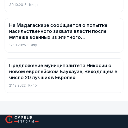
30.10.2015 · Кипр
На Мадагаскаре сообщается о попытке
Новости
насильственного захвата власти после
мятежа военных из элитного
подразделения
12.10.2025 · Кипр
Предложение муниципалитета Никосии о
Новости
новом европейском Баухаузе, «входящем в
число 20 лучших в Европе»
21.12.2022 · Кипр
CYPRUS
INFORM