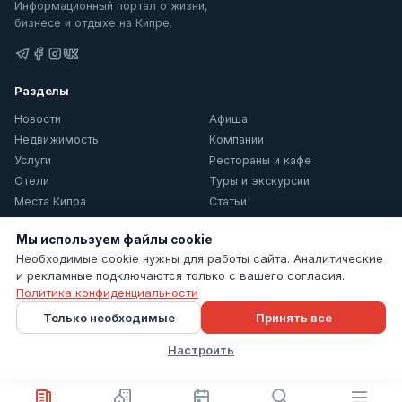
Информационный портал о жизни,
бизнесе и отдыхе на Кипре.
Разделы
Новости
Афиша
Недвижимость
Компании
Услуги
Рестораны и кафе
Отели
Туры и экскурсии
Места Кипра
Статьи
О Кипре
Мы используем файлы cookie
Информация
Необходимые cookie нужны для работы сайта. Аналитические
и рекламные подключаются только с вашего согласия.
Контакты
Политика конфиденциальности
Политика конфиденциальности
Только необходимые
Принять все
Настройки cookie
Настроить
© 2026 Cyprus Inform. Все права защищены.