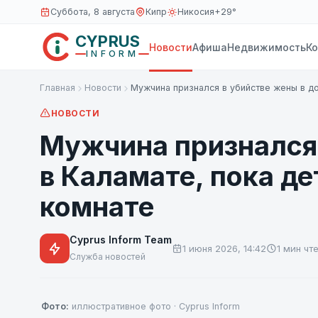
Суббота, 8 августа
Кипр
Никосия
+29°
CYPRUS
Новости
Афиша
Недвижимость
К
INFORM
Главная
Новости
Мужчина признался в убийстве жены в 
НОВОСТИ
Мужчина признался 
в Каламате, пока де
комнате
Cyprus Inform Team
1 июня 2026, 14:42
1 мин чт
Служба новостей
Фото:
иллюстративное фото · Cyprus Inform