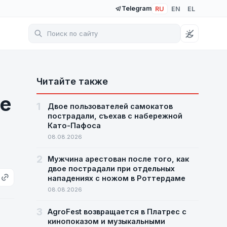
Telegram
RU
EN
EL
Читайте также
ме
1
Двое пользователей самокатов
пострадали, съехав с набережной
Като-Пафоса
08.08.2026
2
Мужчина арестован после того, как
двое пострадали при отдельных
нападениях с ножом в Роттердаме
08.08.2026
3
AgroFest возвращается в Платрес с
кинопоказом и музыкальными