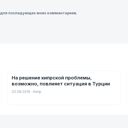
ре для последующих моих комментариев.
На решение кипрской проблемы,
Новости
возможно, повлияет ситуация в Турции
02.08.2016 · Кипр