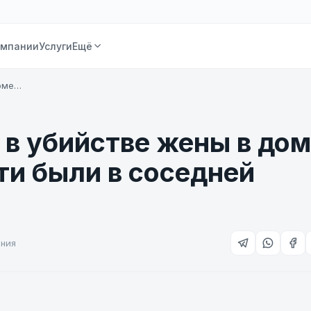
омпании
Услуги
Ещё
доме…
в убийстве жены в до
ти были в соседней
ения