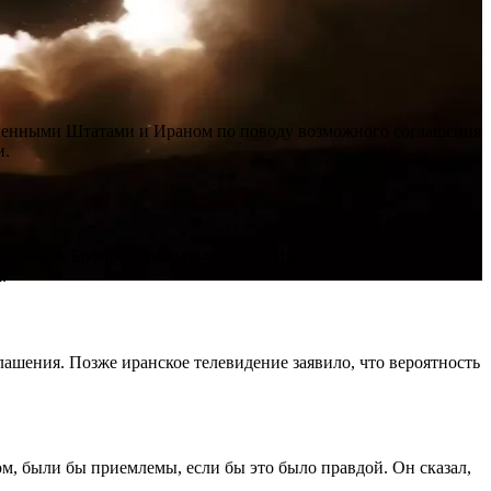
иненными Штатами и Ираном по поводу возможного соглашения
и.
вый замок Бофорт. Премьер-министр Израиля Биньямин
.
ашения. Позже иранское телевидение заявило, что вероятность
, были бы приемлемы, если бы это было правдой. Он сказал,