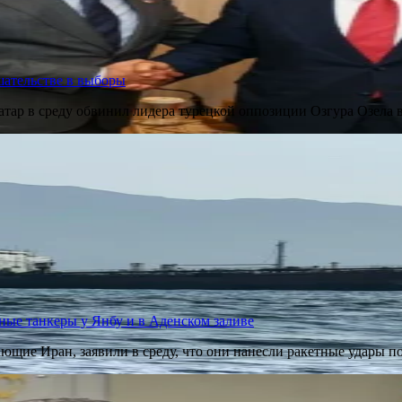
шательстве в выборы
атар в среду обвинил лидера турецкой оппозиции Озгура Озела
ные танкеры у Янбу и в Аденском заливе
ющие Иран, заявили в среду, что они нанесли ракетные удары п