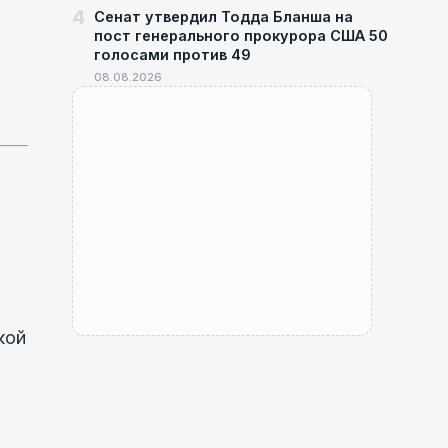
4
Сенат утвердил Тодда Бланша на
пост генерального прокурора США 50
голосами против 49
08.08.2026
кой