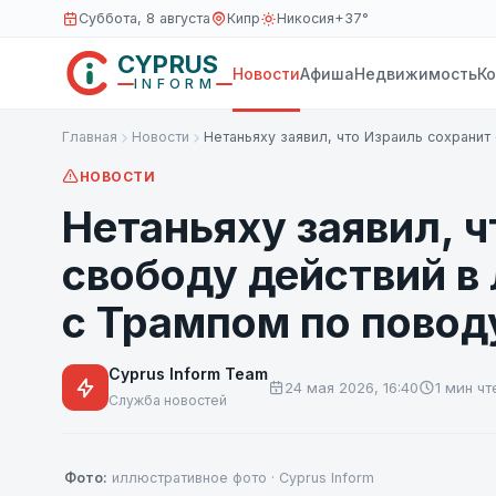
Суббота, 8 августа
Кипр
Никосия
+37°
CYPRUS
Новости
Афиша
Недвижимость
К
INFORM
Главная
Новости
Нетаньяху заявил, что Израиль сохранит
НОВОСТИ
Нетаньяху заявил, 
свободу действий в
с Трампом по повод
Cyprus Inform Team
24 мая 2026, 16:40
1 мин чт
Служба новостей
Фото:
иллюстративное фото · Cyprus Inform