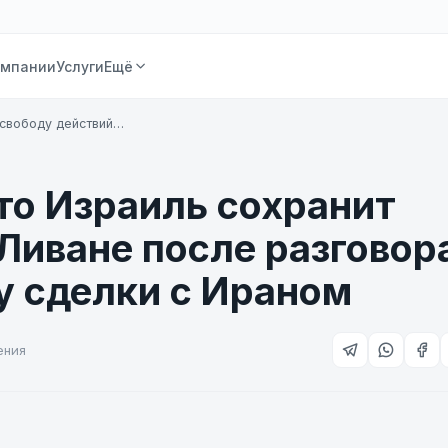
омпании
Услуги
Ещё
 свободу действий…
что Израиль сохранит
 Ливане после разговор
у сделки с Ираном
ения