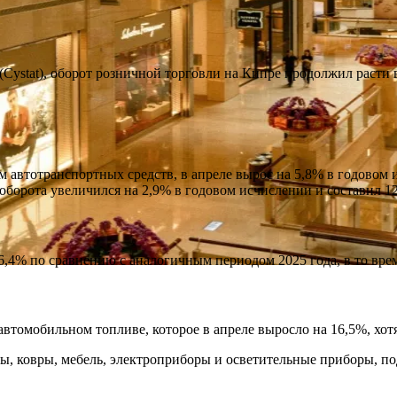
ystat), оборот розничной торговли на Кипре продолжил расти в 
 автотранспортных средств, в апреле вырос на 5,8% в годовом 
оборота увеличился на 2,9% в годовом исчислении и составил 1
 6,4% по сравнению с аналогичным периодом 2025 года, в то вре
томобильном топливе, которое в апреле выросло на 16,5%, хотя
ы, ковры, мебель, электроприборы и осветительные приборы, п