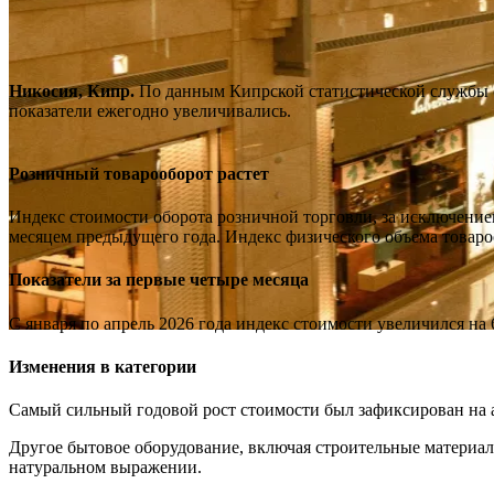
Никосия, Кипр.
По данным Кипрской статистической службы (C
показатели ежегодно увеличивались.
Розничный товарооборот растет
Индекс стоимости оборота розничной торговли, за исключением
месяцем предыдущего года. Индекс физического объема товаро
Показатели за первые четыре месяца
С января по апрель 2026 года индекс стоимости увеличился на
Изменения в категории
Самый сильный годовой рост стоимости был зафиксирован на ав
Другое бытовое оборудование, включая строительные материал
натуральном выражении.