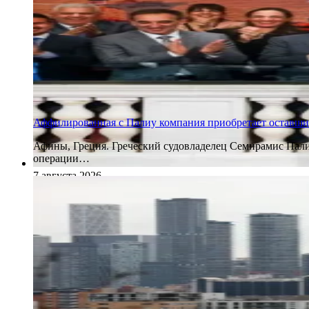
Аффилированная с Палиу компания приобретает оставши
Афины, Греция. Греческий судовладелец Семирамис Палиу
операции…
7 августа 2026