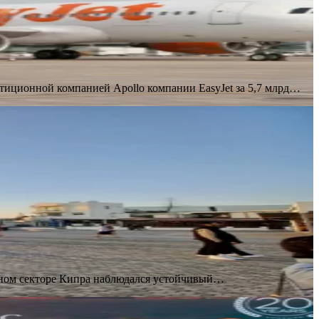
стиционной компанией Apollo компании EasyJet за 5,7 млрд…
льном секторе Кипра наблюдался устойчивый…