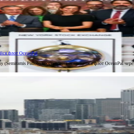
йся флот OceanPal
 (Semiramis Paliou) восстановил оставшийся флот OceanPal чере