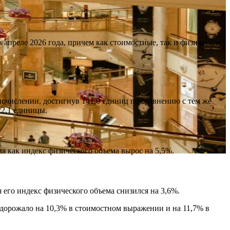
апреле 2026 года, причем как стоимостные, так и физические
исчислении, достигнув 141,0 единиц по сравнению с тем же
22,1 единицы.
мя как индекс физического объема вырос на 5,5%.
 его индекс физического объема снизился на 3,6%.
одорожало на 10,3% в стоимостном выражении и на 11,7% в