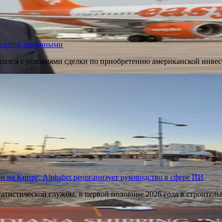
 оплатой наличными
асился с условиями сделки по приобретению американской инве
 на Кипре, Alphabet реорганизует руководство в сфере ИИ
атистической службы, в первой половине 2026 года в строите