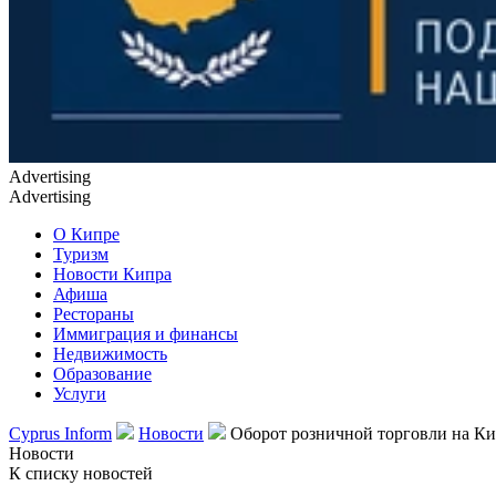
Advertising
Advertising
О Кипре
Туризм
Новости Кипра
Афиша
Рестораны
Иммиграция и финансы
Недвижимость
Образование
Услуги
Cyprus Inform
Новости
Оборот розничной торговли на Кип
Новости
К списку новостей