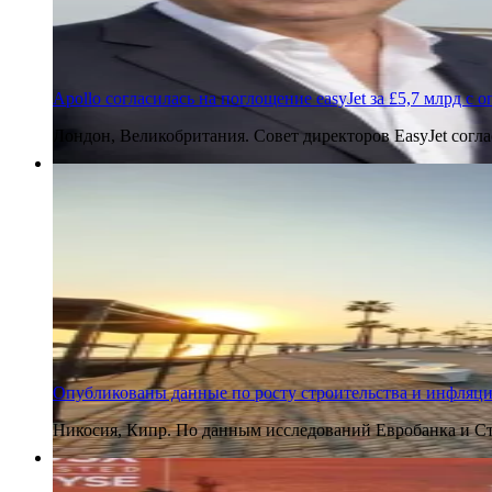
Apollo согласилась на поглощение easyJet за £5,7 млрд с
Лондон, Великобритания. Совет директоров EasyJet согл
7 августа 2026
Опубликованы данные по росту строительства и инфляции
Никосия, Кипр. По данным исследований Евробанка и Ст
7 августа 2026