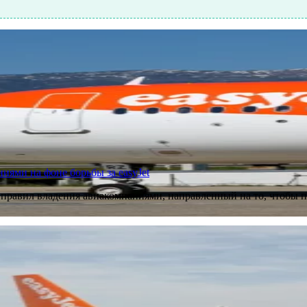
иями на фоне борьбы за easyJet
р правил владения авиакомпаниями, направленный на то, чтоб