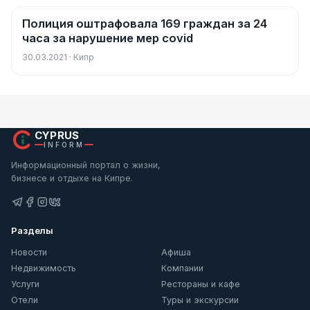
Полиция оштрафовала 169 граждан за 24
Новости
часа за нарушение мер covid
30.03.2021 · Кипр
CYPRUS
INFORM
Информационный портал о жизни,
бизнесе и отдыхе на Кипре.
Разделы
Новости
Афиша
Недвижимость
Компании
Услуги
Рестораны и кафе
Отели
Туры и экскурсии