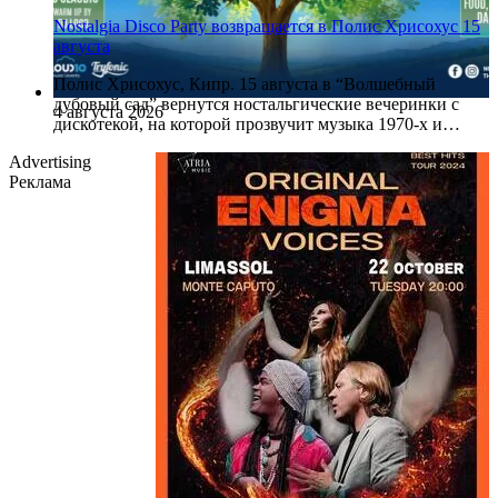
Nostalgia Disco Party возвращается в Полис Хрисохус 15
августа
Полис Хрисохус, Кипр. 15 августа в “Волшебный
дубовый сад” вернутся ностальгические вечеринки с
4 августа 2026
дискотекой, на которой прозвучит музыка 1970-х и…
Advertising
Реклама