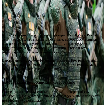
Киев, Украина.Генеральный секретарь НАТО Марк Рютте
заявил в среду, что молодые россияне, которые отправятся
воевать на Украину, вероятно, погибнут или будут ранены,
предупредив, что новобранцы сталкиваются с плохой
подготовкой и некачественным снаряжением.
Выступая на пресс-конференции в Киеве, Рютте обратился
непосредственно к молодым россиянам и их семьям, заявив,
что им предлагают “грубую сделку”.
Предупреждение российским новобранцам
Рютте сказал, что мужчины, вступающие в российскую войну
на Украине, не будут должным образом обучены и получат
некачественное снаряжение.