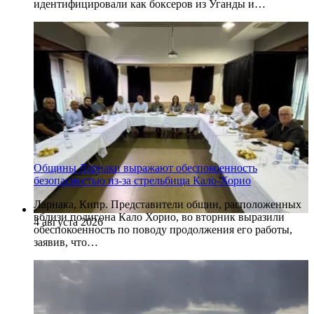
идентифицировали как боксеров из Уганды и…
Общины Ларнаки выражают обеспокоенность
безопасностью из-за стрельбища Кало-Хорио
Ларнака, Кипр. Представители общин, расположенных
вблизи полигона Кало Хорио, во вторник выразили
4 августа 2026
обеспокоенность по поводу продолжения его работы,
заявив, что…