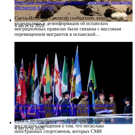
Вирусная дезинформация связана с массовым наплывом
мигрантов в Сеуту
Сеута, Испания. Согласно сообщению, вирусные
видеоролики и дезинформация об испанских
4 августа 2026
миграционных правилах были связаны с массовым
перемещением мигрантов в испанский…
Шотландская полиция расследует сообщения об
исчезновении спортсменов Игр Содружества
Глазго, Великобритания. Полиция Шотландии
расследует сообщения о том, что несколько
4 августа 2026
иностранных спортсменов, которых СМИ