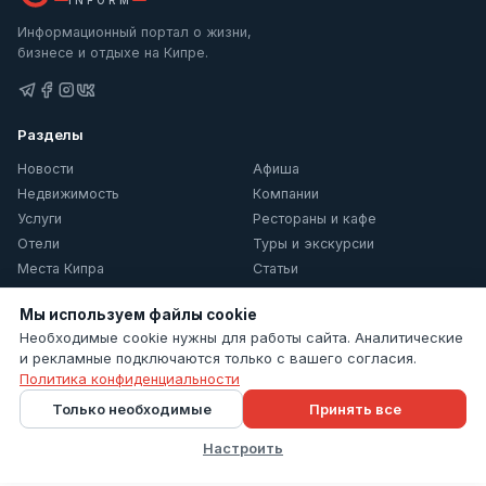
Информационный портал о жизни,
бизнесе и отдыхе на Кипре.
Разделы
Новости
Афиша
Недвижимость
Компании
Услуги
Рестораны и кафе
Отели
Туры и экскурсии
Места Кипра
Статьи
О Кипре
Мы используем файлы cookie
Информация
Необходимые cookie нужны для работы сайта. Аналитические
и рекламные подключаются только с вашего согласия.
Контакты
Политика конфиденциальности
Политика конфиденциальности
Только необходимые
Принять все
Настройки cookie
Настроить
© 2026 Cyprus Inform. Все права защищены.