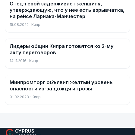
Отец-герой задерживает женщину,
Новости
утверждающую, что у нее есть взрывчатка,
на рейсе Ларнака-Манчестер
15.08.2022 · Кипр
Лидеры общин Кипра готовятся ко 2-му
Новости
акту переговоров
14.11.2016 · Кипр
Минпромторг объявил желтый уровень
Новости
опасности из-за дождя и грозы
01.02.2023 · Кипр
CYPRUS
INFORM