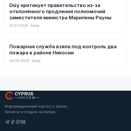
Disy критикует правительство из-за
Новости
отклонённого продления полномочий
заместителя министра Марилены Рауны
10.07.2026 · Кипр
Пожарная служба взяла под контроль два
Новости
пожара в районе Никосии
09.06.2026 · Кипр
CYPRUS
INFORM
Информационный портал о жизни,
бизнесе и отдыхе на Кипре.