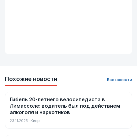
Похожие новости
Все новости
Гибель 20-летнего велосипедиста в
Новости
Лимассоле: водитель был под действием
алкоголя и наркотиков
23.11.2025 · Кипр