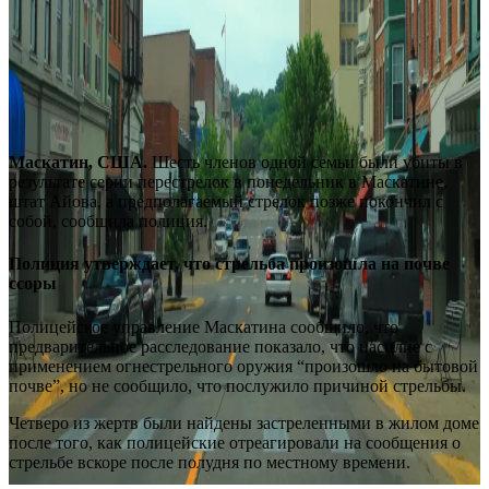
Маскатин, США.
Шесть членов одной семьи были убиты в
результате серии перестрелок в понедельник в Маскатине,
штат Айова, а предполагаемый стрелок позже покончил с
собой, сообщила полиция.
Полиция утверждает, что стрельба произошла на почве
ссоры
Полицейское управление Маскатина сообщило, что
предварительное расследование показало, что насилие с
применением огнестрельного оружия “произошло на бытовой
почве”, но не сообщило, что послужило причиной стрельбы.
Четверо из жертв были найдены застреленными в жилом доме
после того, как полицейские отреагировали на сообщения о
стрельбе вскоре после полудня по местному времени.