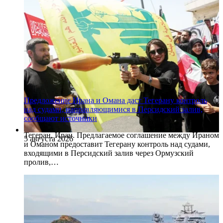
Предложение Ирана и Омана даст Тегерану контроль
над судами, направляющимися в Персидский залив,
сообщают источники
Тегеран, Иран. Предлагаемое соглашение между Ираном
5 августа 2026
и Оманом предоставит Тегерану контроль над судами,
входящими в Персидский залив через Ормузский
пролив,…