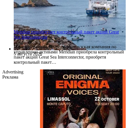
Meridian приобретает контрольный пакет акций Great
Sea Interconnector
Париж, Франция. В среду французская компания по
управлению активами Meridian приобрела контрольный
5 августа 2026
пакет акций Great Sea Interconnector, приобретя
контрольный пакет…
Advertising
Реклама