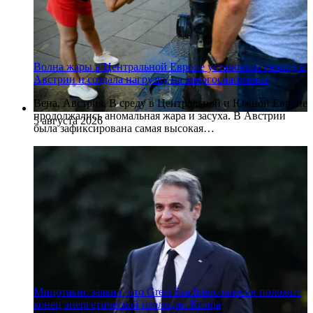
Волна жары в Центральной Европе установила рекорд в
Австрии и создала нагрузку на энергоснабжение
Вена, Австрия. В среду в Центральной и Южной Европе
продолжались аномальная жара и засуха. В Австрии
5 августа 2026
была зафиксирована самая высокая…
Мицотакис заявил, что Great Sea Interconnector положит
конец энергетической изоляции Кипра