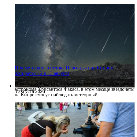
Пик метеорного потока Персеиды над Кипром
ожидается 12 и 13 августа
Никосия, Кипр. По словам заместителя мэра Никосии и
астронома Хрисантоса Факаса, в этом месяце звездочеты
5 августа 2026
на Кипре смогут наблюдать метеорный…