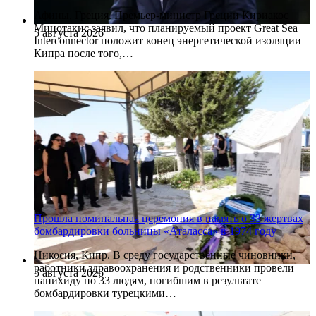
Афины, Греция. Премьер-министр Греции Кириакос
Мицотакис заявил, что планируемый проект Great Sea
5 августа 2026
Interconnector положит конец энергетической изоляции
Кипра после того,…
Прошла поминальная церемония в память о 33 жертвах
бомбардировки больницы «Аталасса» в 1974 году
Никосия, Кипр. В среду государственные чиновники,
работники здравоохранения и родственники провели
5 августа 2026
панихиду по 33 людям, погибшим в результате
бомбардировки турецкими…