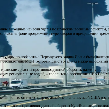
шие выходные нанесли удары по иранским военным объектам, а 
состоялся на фоне продолжения переговоров о прекращении трех
о удары по побережью Персидского залива Ирана были нанесены 
ий беспилотник MQ-1, который действовал над международными 
 иранские средства противовоздушной обороны, наземную стан
кающим региональные воды”, – говорится в сообщении CENTCOM
ьник, что он нанес удар по авиабазе, используемой США в ответ 
то средства противовоздушной обороны Кувейта, где располож