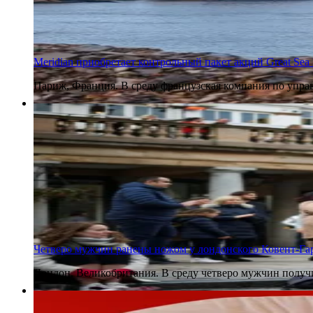
Meridian приобретает контрольный пакет акций Great Sea I
Париж, Франция. В среду французская компания по управ
5 августа 2026
Четверо мужчин ранены ножом у лондонского Ковент-Га
Лондон, Великобритания. В среду четверо мужчин получи
5 августа 2026