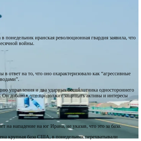
в понедельник иранская революционная гвардия заявила, что
месячной войны.
в ответ на то, что оно охарактеризовало как “агрессивные
водами”.
цию управления и два ударных беспилотника одностороннего
. Он добавил, что продолжит защищать активы и интересы
на нападение на юг Ирана, не указав, что это за база.
ена крупная база США, в понедельник перехватывали