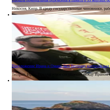
Прошла поминальная церемония в память о 33 жертвах б
Никосия, Кипр. В среду государственные чиновники, ра
5 августа 2026
Предложение Ирана и Омана даст Тегерану контроль над
Тегеран, Иран. Предлагаемое соглашение между Ираном 
5 августа 2026