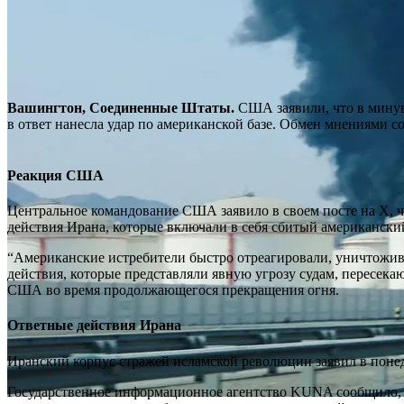
Вашингтон, Соединенные Штаты.
США заявили, что в минув
в ответ нанесла удар по американской базе. Обмен мнениями 
Реакция США
Центральное командование США заявило в своем посте на X, чт
действия Ирана, которые включали в себя сбитый американск
“Американские истребители быстро отреагировали, уничтожив
действия, которые представляли явную угрозу судам, пересе
США во время продолжающегося прекращения огня.
Ответные действия Ирана
Иранский корпус стражей исламской революции заявил в понедел
Государственное информационное агентство KUNA сообщило, ч