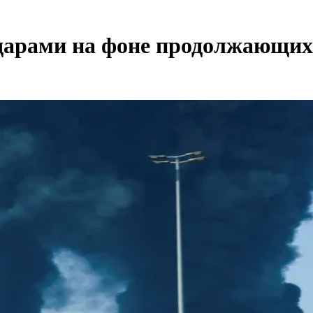
арами на фоне продолжающихс