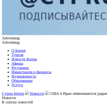
Advertising
Advertising
О Кипре
Туризм
Новости Кипра
Афиша
Рестораны
Иммиграция и финансы
Недвижимость
Образование
Услуги
Cyprus Inform
Новости
США и Иран обмениваются ударам
Новости
К списку новостей