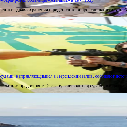
омбардировки больницы «Аталасса» в 1974 году
ботники здравоохранения и родственники провели панихиду по
 судами, направляющимися в Персидский залив, сообщают исто
и Оманом предоставит Тегерану контроль над судами, входящим