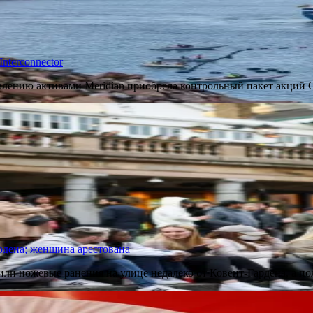
nterconnector
лению активами Meridian приобрела контрольный пакет акций Gr
рдена; женщина арестована
ли ножевые ранения на улице недалеко от Ковент-Гардена, а п