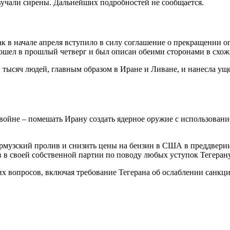
звучали сирены. Дальнейших подробностей не сообщается.
к в начале апреля вступило в силу соглашение о прекращении о
ошел в прошлый четверг и был описан обеими сторонами в схо
 тысяч людей, главным образом в Иране и Ливане, и нанесла ущ
войне – помешать Ирану создать ядерное оружие с использовани
рмузский пролив и снизить цены на бензин в США в преддверии 
 в своей собственной партии по поводу любых уступок Тегерану
их вопросов, включая требование Тегерана об ослаблении санкц