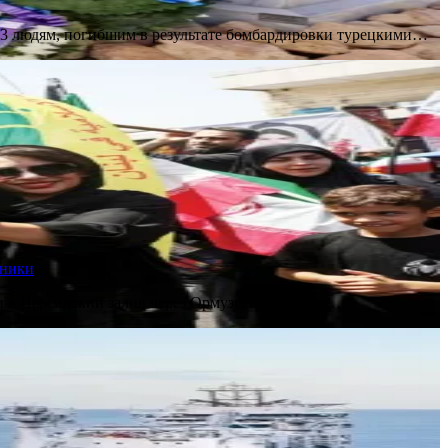
 33 людям, погибшим в результате бомбардировки турецкими…
чники
и в Персидский залив через Ормузский пролив,…