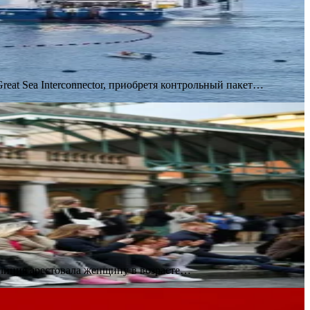
eat Sea Interconnector, приобретя контрольный пакет…
олиция арестовала женщину в возрасте…