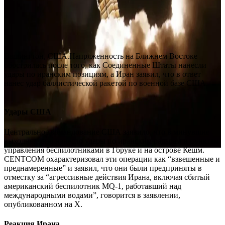
Вашингтон, США.Напряженность на Ближнем Востоке
обострилась после того, как Соединенные Штаты нанесли
удары по иранским позициям, а Иран заявил, что в ответ
нанес удар баллистической ракетой по военной базе США.
Удары США
Центральное командование США заявило, что в минувшие
выходные оно нанесло удары по иранским радарам и пунктам
управления беспилотниками в Горуке и на острове Кешм.
CENTCOM охарактеризовал эти операции как “взвешенные и
преднамеренные” и заявил, что они были предприняты в
отместку за “агрессивные действия Ирана, включая сбитый
американский беспилотник MQ-1, работавший над
международными водами”, говорится в заявлении,
опубликованном на X.
Реакция Ирана