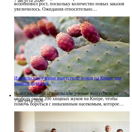
7 августа 2026
возобновил рост, поскольку количество новых заказов
увеличилось. Ожидания относительно…
Израильские учёные выпустили жуков на Кипре для
защиты опунций
Никосия, Кипр. Израильские ученые выпустили на
свободу около 200 хищных жуков на Кипре, чтобы
7 августа 2026
помочь бороться с инвазивным насекомым, которое…