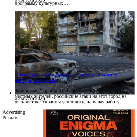
программу культурных…
Российские атаки усиливают давление на бизнес и
жителей Запорожья
Запорожье, Украина. По словам официальных лиц и
местных жителей, российские атаки на этот город на
6 августа 2026
юго-востоке Украины усилились, нарушая работу…
Advertising
Реклама