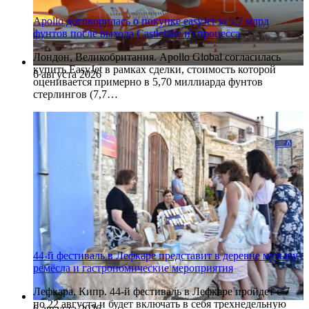
Apollo договорилась о покупке easyJet за 5,7 млрд
фунтов после выхода Castlelake из процесса
Лондон, Великобритания. Apollo Global согласилась
купить EasyJet в рамках сделки, стоимость которой
6 августа 2026
оценивается примерно в 5,70 миллиарда фунтов
стерлингов (7,7…
44-й фестиваль в Лефкаре представит в деревне музыку,
ремёсла и гастрономические мероприятия
Лефкара, Кипр. 44-й фестиваль в Лефкаре пройдет с 7
по 22 августа и будет включать в себя трехнедельную
6 августа 2026