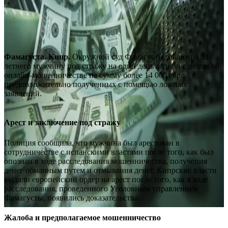
Фамагуста, Кипр.
Окружной суд Фамагусты заключил 31-
летнего мужчину под стражу на один день в связи с делом об
онлайн-мошенничестве на сумму более 14 000 евро,
предположительно полученных с помощью ложных
заявлений.
Арест и заключение под стражу
Полиция сообщила, что мужчина был арестован в
сотрудничестве с испанскими властями после того, как был
опознан в ходе расследования мошенничества, получения
денег обманным путем и отмывания денег. Кипрские власти
выдали европейский ордер на арест после того, как в ходе
расследования, проведенного Уголовным управлением
Фамагусты, появились доказательства.
Жалоба и предполагаемое мошенничество