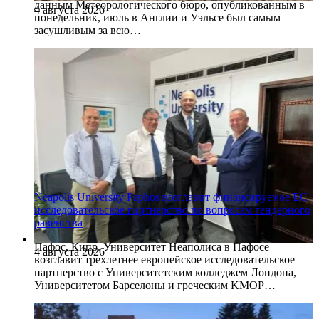
данным Метеорологического бюро, опубликованным в
4 августа 2026
понедельник, июль в Англии и Уэльсе был самым
засушливым за всю…
Neapolis University Paphos возглавит финансируемое ЕС
исследовательское партнерство по вопросам гендерного
равенства
Пафос, Кипр. Университет Неаполиса в Пафосе
4 августа 2026
возглавит трехлетнее европейское исследовательское
партнерство с Университетским колледжем Лондона,
Университетом Барселоны и греческим KMOP…