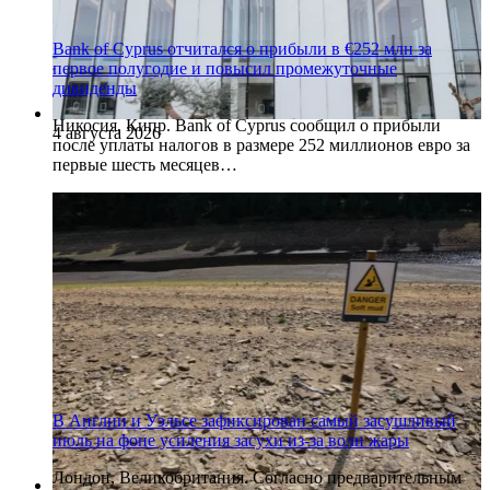
Bank of Cyprus отчитался о прибыли в €252 млн за
первое полугодие и повысил промежуточные
дивиденды
Никосия, Кипр. Bank of Cyprus сообщил о прибыли
4 августа 2026
после уплаты налогов в размере 252 миллионов евро за
первые шесть месяцев…
В Англии и Уэльсе зафиксирован самый засушливый
июль на фоне усиления засухи из-за волн жары
Лондон, Великобритания. Согласно предварительным