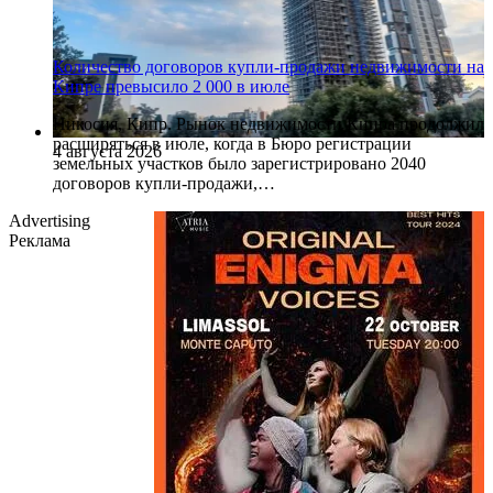
Количество договоров купли-продажи недвижимости на
Кипре превысило 2 000 в июле
Никосия, Кипр. Рынок недвижимости Кипра продолжил
расширяться в июле, когда в Бюро регистрации
4 августа 2026
земельных участков было зарегистрировано 2040
договоров купли-продажи,…
Advertising
Реклама