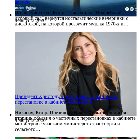
августа
Полис Хрисохус, Кипр. 15 августа в “Волшебный
дубовый сад” вернутся ностальгические вечеринки с
4 августа 2026
дискотекой, на которой прозвучит музыка 1970-х и…
Президент Христодулидис объявил о частичной
перестановке в кабинете министров
Никосия, Кипр. Президент Никос Христодулидис во
вторник объявил о частичных перестановках в кабинете
4 августа 2026
министров с участием министерств транспорта и
сельского…