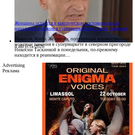
Женщина остаётся в критическом состоянии после
нападения с ножом в супермаркете на севере Никосии
Никосия, Кипр. Женщина, получившая множественные
ножевые ранения в супермаркете в северном пригороде
4 августа 2026
Никосии Таскинкой в понедельник, по-прежнему
находится в реанимации…
Advertising
Реклама