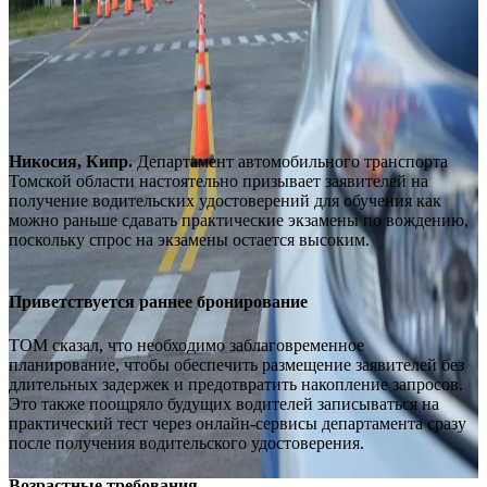
Никосия, Кипр.
Департамент автомобильного транспорта
Томской области настоятельно призывает заявителей на
получение водительских удостоверений для обучения как
можно раньше сдавать практические экзамены по вождению,
поскольку спрос на экзамены остается высоким.
Приветствуется раннее бронирование
ТОМ сказал, что необходимо заблаговременное
планирование, чтобы обеспечить размещение заявителей без
длительных задержек и предотвратить накопление запросов.
Это также поощряло будущих водителей записываться на
практический тест через онлайн-сервисы департамента сразу
после получения водительского удостоверения.
Возрастные требования