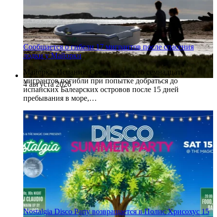
Сообщается о гибели 17 мигрантов после спасения
лодки у Майорки
Майорка, Испания. Сообщается, что семнадцать
мигрантов погибли при попытке добраться до
4 августа 2026
испанских Балеарских островов после 15 дней
пребывания в море,…
Nostalgia Disco Party возвращается в Полис Хрисохус 15