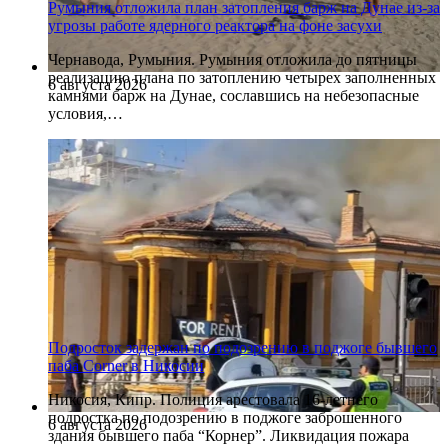
Румыния отложила план затопления барж на Дунае из-за
угрозы работе ядерного реактора на фоне засухи
Чернавода, Румыния. Румыния отложила до пятницы
реализацию плана по затоплению четырех заполненных
6 августа 2026
камнями барж на Дунае, сославшись на небезопасные
условия,…
Подросток задержан по подозрению в поджоге бывшего
паба Corner в Никосии
Никосия, Кипр. Полиция арестовала 16-летнего
подростка по подозрению в поджоге заброшенного
6 августа 2026
здания бывшего паба “Корнер”. Ликвидация пожара