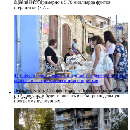
оценивается примерно в 5,70 миллиарда фунтов
стерлингов (7,7…
44-й фестиваль в Лефкаре представит в деревне музыку,
ремёсла и гастрономические мероприятия
Лефкара, Кипр. 44-й фестиваль в Лефкаре пройдет с 7
по 22 августа и будет включать в себя трехнедельную
6 августа 2026
программу культурных…