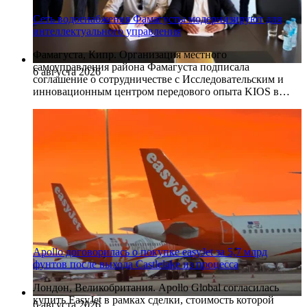
Сеть водоснабжения Фамагусты модернизируют для
интеллектуального управления
Фамагуста, Кипр. Организация местного
самоуправления района Фамагуста подписала
6 августа 2026
соглашение о сотрудничестве с Исследовательским и
инновационным центром передового опыта KIOS в…
Apollo договорилась о покупке easyJet за 5,7 млрд
фунтов после выхода Castlelake из процесса
Лондон, Великобритания. Apollo Global согласилась
купить EasyJet в рамках сделки, стоимость которой
6 августа 2026