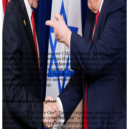
Вашингтон, США.Президент США Дональд Трамп заявил,
что назвал премьер-министра Израиля Биньямина Нетаньяху
сумасшедшим во время телефонного разговора из-за боевых
действий в Ливане, в то время как Соединенные Штаты
пытались договориться с Ираном о прекращении военных
действий. Он сделал эти замечания в интервью, которое
транслировалось в среду.
Комментарии к интервью
В подкасте “Pod Force One” Трампа спросили, называл ли он
Нетаньяху “чертовым сумасшедшим” и обвинял ли его в
неблагодарности, перефразируя репортаж Axios. “Я так и
сделал”, – ответил Трамп. “Я бы не сказал, что разозлился.