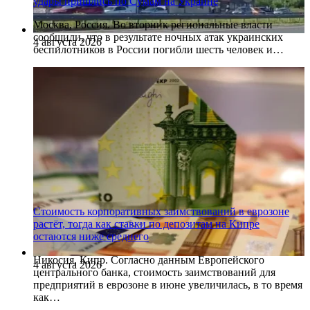
удары пришлись по Сумам на Украине
Москва, Россия. Во вторник региональные власти
сообщили, что в результате ночных атак украинских
4 августа 2026
беспилотников в России погибли шесть человек и…
Стоимость корпоративных заимствований в еврозоне
растёт, тогда как ставки по депозитам на Кипре
остаются ниже среднего
Никосия, Кипр. Согласно данным Европейского
4 августа 2026
центрального банка, стоимость заимствований для
предприятий в еврозоне в июне увеличилась, в то время
как…