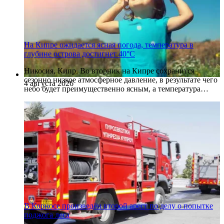
На Кипре ожидается ясная погода, температура в
глубине острова достигнет 40°C
Никосия, Кипр. Во вторник на Кипре сохранится
сезонно низкое атмосферное давление, в результате чего
4 августа 2026
небо будет преимущественно ясным, а температура…
В Корносе произведён второй арест по делу о попытке
поджога леса