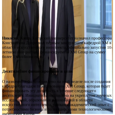
Никосия, Кипр.
Кипрский университет назначил профессора
Константина Довролиса первым заведующим кафедрой XM в
области искусственного интеллекта, официально запустив 10-
летнюю инициативу, финансируемую XM Group на сумму
более 1 миллиона евро.
Десятилетнее финансирование и цели
О назначении было объявлено на этой неделе после создания
кафедры благодаря пожертвованию XM Group, которая будет
финансировать эту должность в течение следующего
десятилетия. Инициатива направлена на укрепление научных
исследований, образования и инноваций в области
искусственного интеллекта, увязывая академический опыт с
потребностями бизнеса и более широкими технологическими
амбициями Кипра.