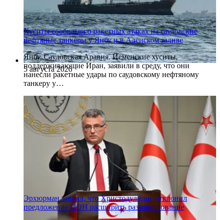
Хуситы сообщили о ракетных атаках на саудовские
нефтяные танкеры у Янбу и в Аденском заливе
Янбу, Саудовская Аравия. Йеменские хуситы,
поддерживающие Иран, заявили в среду, что они
5 августа 2026
нанесли ракетные удары по саудовскому нефтяному
танкеру у…
Эрхюрман заявил, что Христодулидис отклонил
предложение ООН расширить разминирование