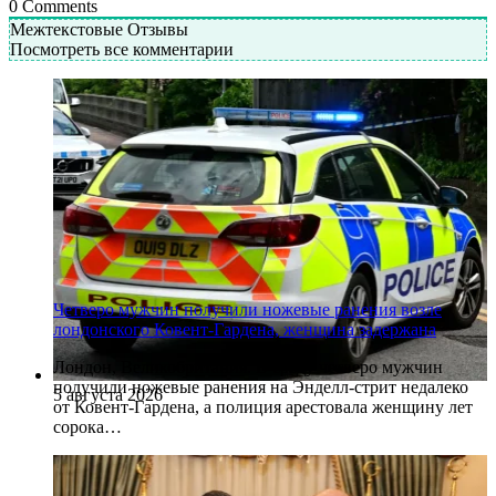
0
Comments
Межтекстовые Отзывы
Посмотреть все комментарии
Четверо мужчин получили ножевые ранения возле
лондонского Ковент-Гардена, женщина задержана
Лондон, Великобритания. В среду четверо мужчин
получили ножевые ранения на Энделл-стрит недалеко
5 августа 2026
от Ковент-Гардена, а полиция арестовала женщину лет
сорока…