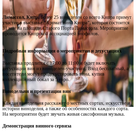
Лимассол, Кипр.
Более 25 виноделен со всего Кипра примут
участие в выставке “Аромат вина Кипра”, которая состоится
31 мая на площади Старого Порта Лимассола. Мероприятие
проводится Кипрской ассоциацией энофилов.
Подробная информация о мероприятии и дегустациях
Выставка продлится с 17:00 до 11:00 и будет включать
дегустации вин из виноделен-участниц. Вход бесплатный, а
посетители могут продегустировать вина, купив
коллекционный бокал за 5 евро.
Винодельни и презентации вин
Каждая винодельня расскажет о местных сортах, искусстве и
истории виноделия, а также об особенностях каждого сорта.
На мероприятии будет звучать живая саксофонная музыка.
Демонстрация винного сервиза