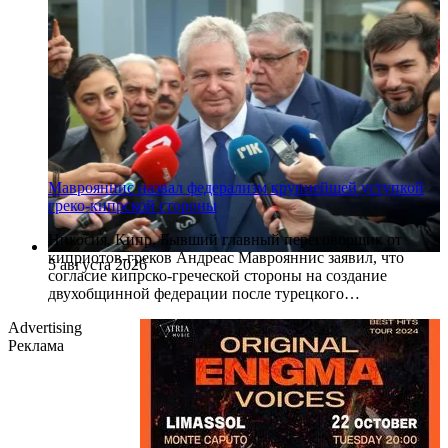
Маврояннис назвал федерализм крупнейшей уступкой
греко-кипрской стороны
Никосия, Кипр. Бывший главный переговорщик от
киприотов-греков Андреас Маврояннис заявил, что
5 августа 2026
согласие кипрско-греческой стороны на создание
двухобщинной федерации после турецкого…
Advertising
Реклама