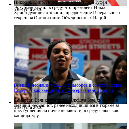
Никосия, Кипр. Лидер киприотов-турок Туфан
Эрхурман заявил в среду, что президент Никос
5 августа 2026
Христодулидис отклонил предложение Генерального
секретаря Организации Объединенных Наций…
Бывший неонацист снялся с выборов в совет графства
Сомерсет как кандидат от Консервативной партии
Сомерсет, Великобритания. Джошуа Боунхилл-Пейн,
бывший неонацист, ранее находившийся в тюрьме за
5 августа 2026
преступления на почве ненависти, в среду снял свою
кандидатуру…