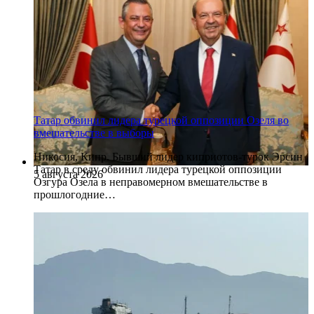
Татар обвинил лидера турецкой оппозиции Озеля во
вмешательстве в выборы
Никосия, Кипр. Бывший лидер киприотов-турок Эрсин
Татар в среду обвинил лидера турецкой оппозиции
5 августа 2026
Озгура Озела в неправомерном вмешательстве в
прошлогодние…