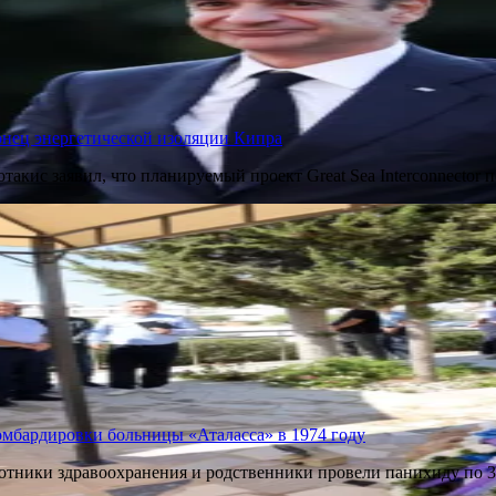
 конец энергетической изоляции Кипра
кис заявил, что планируемый проект Great Sea Interconnector 
омбардировки больницы «Аталасса» в 1974 году
ботники здравоохранения и родственники провели панихиду по