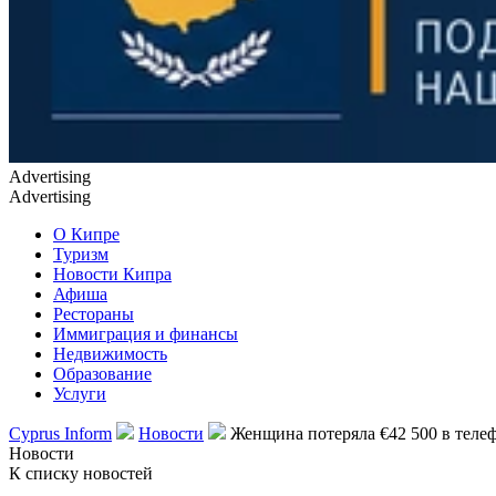
Advertising
Advertising
О Кипре
Туризм
Новости Кипра
Афиша
Рестораны
Иммиграция и финансы
Недвижимость
Образование
Услуги
Cyprus Inform
Новости
Женщина потеряла €42 500 в теле
Новости
К списку новостей