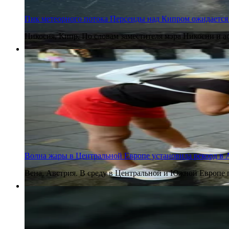
Пик метеорного потока Персеиды над Кипром ожидается 
Никосия, Кипр. По словам заместителя мэра Никосии и а
5 августа 2026
Волна жары в Центральной Европе установила рекорд в А
Вена, Австрия. В среду в Центральной и Южной Европе 
5 августа 2026