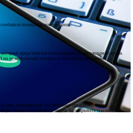
, сообщила полиция в понедельник.
, который представился менеджером по платежным услугам.
ой на ее мобильный телефон в текстовом сообщении.
х лиц, подчеркивая, что законные организации не
иция также посоветовала людям не открывать ссылки,