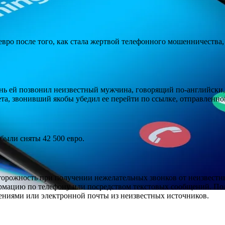
евро после того, как стала жертвой телефонного мошенничества
ень ей позвонил неизвестный мужчина, говорящий по-английски
ета, звонивший якобы убедил ее перейти по ссылке, отправленн
 были сняты 42 500 евро.
орожность при получении нежелательных звонков от неизвестны
мацию по телефону или посредством текстовых сообщений. Пол
ниями или электронной почты из неизвестных источников.