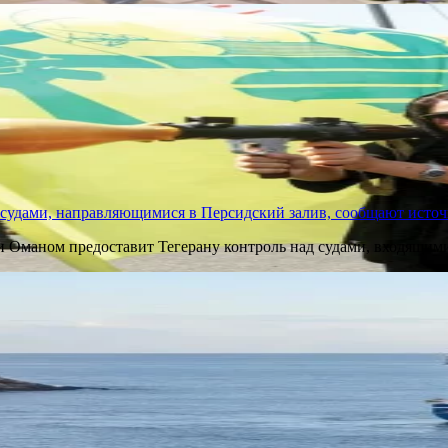
 судами, направляющимися в Персидский залив, сообщают исто
и Оманом предоставит Тегерану контроль над судами, входящим