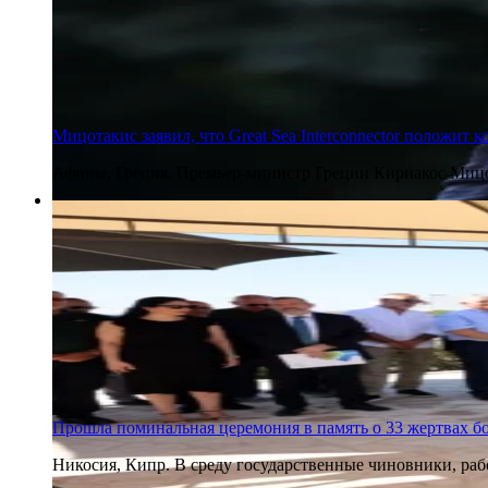
Мицотакис заявил, что Great Sea Interconnector положит
Афины, Греция. Премьер-министр Греции Кириакос Мицота
5 августа 2026
Прошла поминальная церемония в память о 33 жертвах б
Никосия, Кипр. В среду государственные чиновники, ра