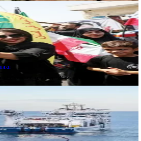
чники
и в Персидский залив через Ормузский пролив,…