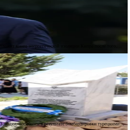
положит конец энергетической изоляции Кипра после того,…
 33 людям, погибшим в результате бомбардировки турецкими…