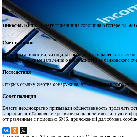
Никосия, Кипр.
76-летняя женщина сообщила о потере 42 500 
Счет полиции
По данным полиции, женщина сообщила, что ранее в тот же д
Используя ложные заявления о безопасности ее банковского сч
Последствия
Открыв ссылку, жертва обнаружила, что с ее банковского счета
Совет полиции
Власти неоднократно призывали общественность проявлять ост
запрашивают банковские реквизиты, пароли или личную инфор
отправленные с помощью SMS, приложений для обмена сообще
К списку новостей
Предыдущая статья
Следующая статья