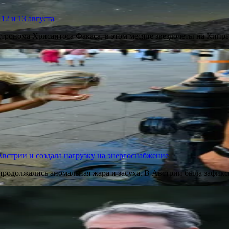
12 и 13 августа
стронома Хрисантоса Факаса, в этом месяце звездочеты на Кип
встрии и создала нагрузку на энергоснабжение
продолжались аномальная жара и засуха. В Австрии была зафик