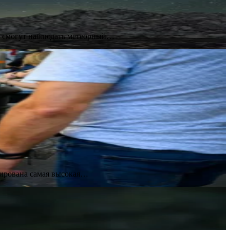
ре смогут наблюдать метеорный…
сирована самая высокая…