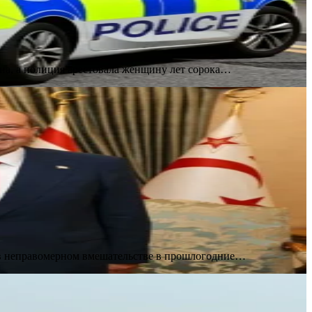
на, а полиция арестовала женщину лет сорока…
 в неправомерном вмешательстве в прошлогодние…