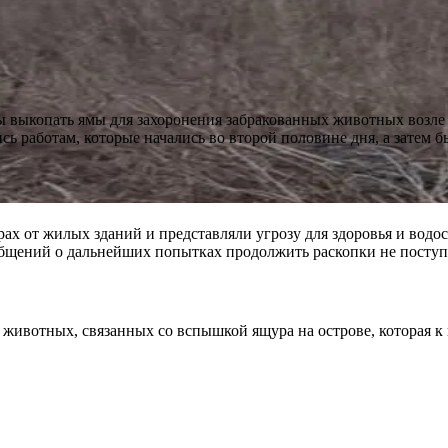
бы выкопать ямы для захоронения забракованных животных возл
 работам, которые начались во второй половине дня, а затем б
ах от жилых зданий и представляли угрозу для здоровья и водос
общений о дальнейших попытках продолжить раскопки не поступ
животных, связанных со вспышкой ящура на острове, которая к