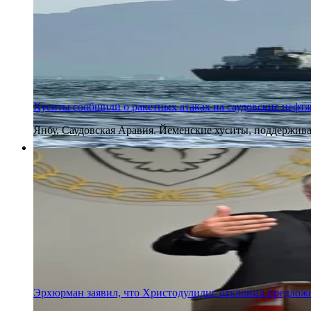
Хуситы сообщили о ракетных атаках на саудовские нефтя
Янбу, Саудовская Аравия. Йеменские хуситы, поддержива
5 августа 2026
Эрхюрман заявил, что Христодулидис отклонил предло