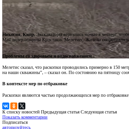
Никосия, Кипр.
Экскаваторы вернулись ночью в четверг, что
Mail лидер общины Кристакис Мелетиес. Жители сопротивлялись
Проблемы со здоровьем и водоснабжением
Мелетис сказал, что раскопки проводились примерно в 150 метр
на наши скважины”, – сказал он. По состоянию на пятницу со
В контексте мер по отбраковке
Раскопки являются частью продолжающихся мер по отбраковке 
К списку новостей
Предыдущая статья
Следующая статья
Показать комментарии
Подписаться
авторизуйтесь