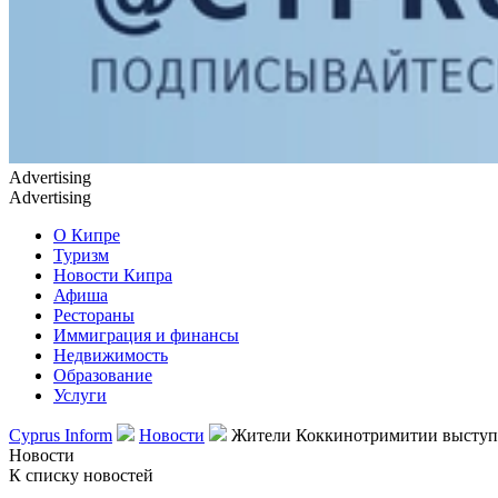
Advertising
Advertising
О Кипре
Туризм
Новости Кипра
Афиша
Рестораны
Иммиграция и финансы
Недвижимость
Образование
Услуги
Cyprus Inform
Новости
Жители Коккинотримитии выступа
Новости
К списку новостей