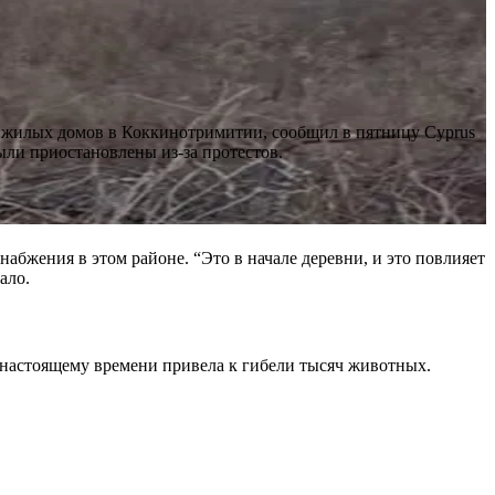
е жилых домов в Коккинотримитии, сообщил в пятницу Cyprus
ыли приостановлены из-за протестов.
набжения в этом районе. “Это в начале деревни, и это повлияет
ало.
 настоящему времени привела к гибели тысяч животных.