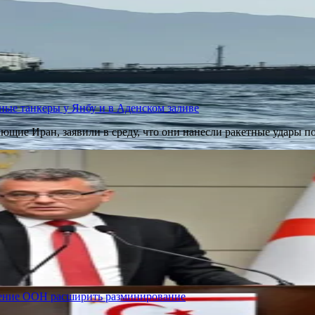
ные танкеры у Янбу и в Аденском заливе
ющие Иран, заявили в среду, что они нанесли ракетные удары п
жение ООН расширить разминирование