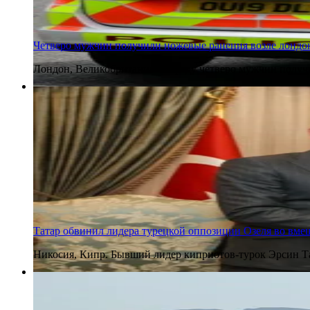
Четверо мужчин получили ножевые ранения возле лондо
Лондон, Великобритания. В среду четверо мужчин получ
5 августа 2026
Татар обвинил лидера турецкой оппозиции Озеля во вме
Никосия, Кипр. Бывший лидер киприотов-турок Эрсин Т
5 августа 2026