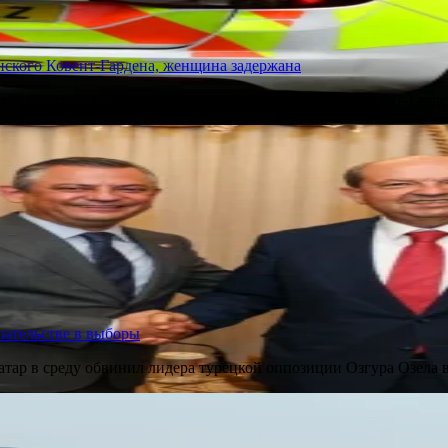
нского Ковент-Гардена, женщина задержана
или ножевые ранения на Энделл-стрит недалеко от Ковент-Гарде
шательстве в выборы
атар в среду обвинил лидера турецкой оппозиции Озгура Озела