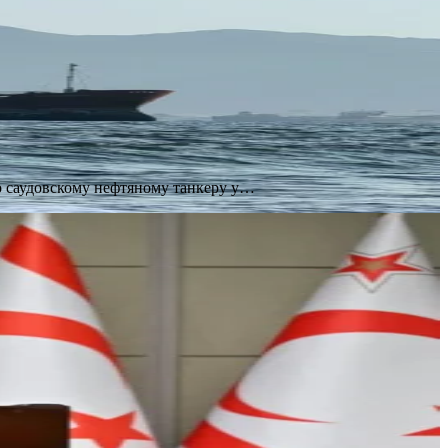
о саудовскому нефтяному танкеру у…