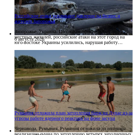
Российские атаки усиливают давление на бизнес и
жителей Запорожья
Запорожье, Украина. По словам официальных лиц и
местных жителей, российские атаки на этот город на
6 августа 2026
юго-востоке Украины усилились, нарушая работу…
Румыния отложила план затопления барж на Дунае из-за
угрозы работе ядерного реактора на фоне засухи
Чернавода, Румыния. Румыния отложила до пятницы
реализацию плана по затоплению четырех заполненных