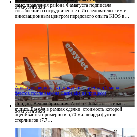
самоуправления района Фамагуста подписала
6 августа 2026
соглашение о сотрудничестве с Исследовательским и
инновационным центром передового опыта KIOS в…
Apollo договорилась о покупке easyJet за 5,7 млрд
фунтов после выхода Castlelake из процесса
Лондон, Великобритания. Apollo Global согласилась
купить EasyJet в рамках сделки, стоимость которой
6 августа 2026
оценивается примерно в 5,70 миллиарда фунтов
стерлингов (7,7…