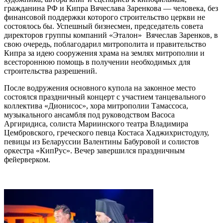
гражданина РФ и Кипра Вячеслава Заренкова — человека, без
финансовой поддержки которого строительство церкви не
состоялось бы. Успешный бизнесмен, председатель совета
директоров группы компаний «Эталон» Вячеслав Заренков, в
свою очередь, поблагодарил митрополита и правительство
Кипра за идею сооружения храма на землях митрополии и
всестороннюю помощь в получении необходимых для
строительства разрешений.
После водружения основного купола на законное место
состоялся праздничный концерт с участием танцевального
коллектива «Дионисос», хора митрополии Тамассоса,
музыкального ансамбля под руководством Васоса
Аргиридиса, солиста Мариинского театра Владимира
Цембровского, греческого певца Костаса Хаджихристодулу,
певицы из Беларуссии Валентины Бабуровой и солистов
оркестра «КипРус». Вечер завершился праздничным
фейерверком.