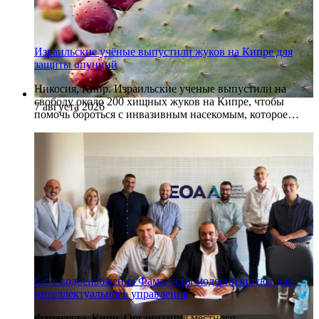
Израильские учёные выпустили жуков на Кипре для
защиты опунций
Никосия, Кипр. Израильские ученые выпустили на
свободу около 200 хищных жуков на Кипре, чтобы
7 августа 2026
помочь бороться с инвазивным насекомым, которое…
Сеть водоснабжения Фамагусты модернизируют для
интеллектуального управления
Фамагуста, Кипр. Организация местного