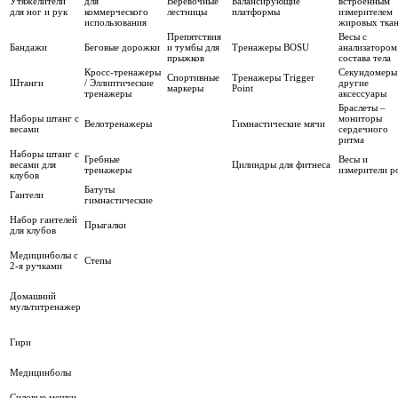
Утяжелители
для
Веревочные
Балансирующие
встроенным
для ног и рук
коммерческого
лестницы
платформы
измерителем
использования
жировых тка
Препятствия
Весы с
Бандажи
Беговые дорожки
и тумбы для
Тренажеры BOSU
анализатором
прыжков
состава тела
Кросс-тренажеры
Секундомеры
Спортивные
Тренажеры Trigger
Штанги
/ Эллиптические
другие
маркеры
Point
тренажеры
аксессуары
Браслеты –
Наборы штанг с
мониторы
Велотренажеры
Гимнастические мячи
весами
сердечного
ритма
Наборы штанг с
Гребные
Весы и
весами для
Цилиндры для фитнеса
тренажеры
измерители р
клубов
Батуты
Гантели
гимнастические
Набор гантелей
Прыгалки
для клубов
Медицинболы с
Степы
2-я ручками
Домашний
мультитренажер
Гири
Медицинболы
Силовые мешки