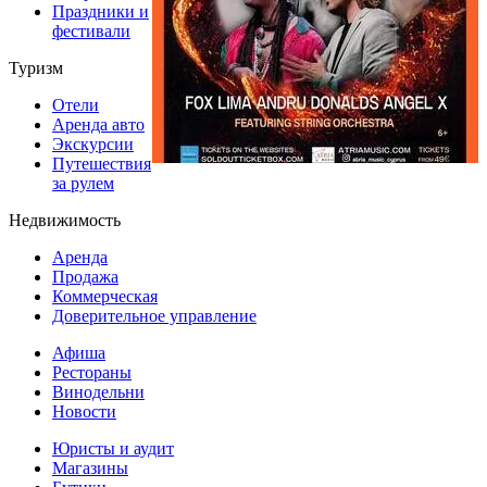
Праздники и
фестивали
Туризм
Отели
Аренда авто
Экскурсии
Путешествия
за рулем
Недвижимость
Аренда
Продажа
Коммерческая
Доверительное управление
Афиша
Рестораны
Винодельни
Новости
Юристы и аудит
Магазины