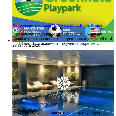
Футбольная академия “MANCHESTER” на Кипре
Футбольная академия Manchester Football Academy
проводит профессиональные тренировки для детей от 4
до 13 лет. Цель академии – обучение секретам…
20 августа 2020
AYANA SPA в отеле Ajax
В AYANA SPA вы попадаете в релаксирующую