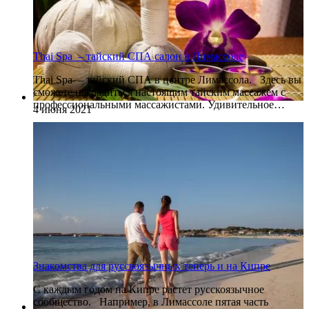
Thai Spa – тайский СПА салон в Лимассоле
Thai Spa – тайский СПА в центре Лимассола. Здесь вы
сможете насладиться настоящим тайским массажем с
профессиональными массажистами. Удивительное…
4 июня 2021
Знакомства для русскоязычных теперь и на Кипре
С каждым годом на Кипре растет русскоязычное
сообщество. Например, в Лимассоле пятая часть