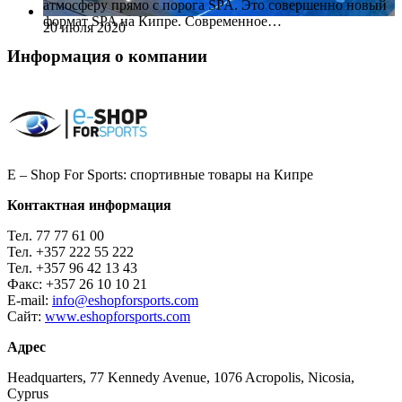
атмосферу прямо с порога SPA. Это совершенно новый
формат SPA на Кипре. Современное…
20 июля 2020
Информация о компании
E – Shop For Sports: спортивные товары на Кипре
Контактная информация
Тел.
77 77 61 00
Тел.
+357 222 55 222
Тел.
+357 96 42 13 43
Факс:
+357 26 10 10 21
E-mail:
info@eshopforsports.com
Сайт:
www.eshopforsports.com
Адрес
Headquarters, 77 Kennedy Avenue, 1076 Acropolis, Nicosia,
Cyprus