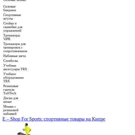
Силовые
бандажи
Спортивные
жгуты
Стойки и
скамейки для
упражнений
Тренажеры
ViPR
Тренажеры для
тренировок с
сопротивлением
Набивные мячи
Слэмболы
Учебные
аксессуары TRX
Учебное
оборудование
TRX
Резиновые
гантели
TuffTech
Диски для
штанг
Мешки с
резиновой
набивкой
E – Shop For Sports: спортивные товары на Кипре