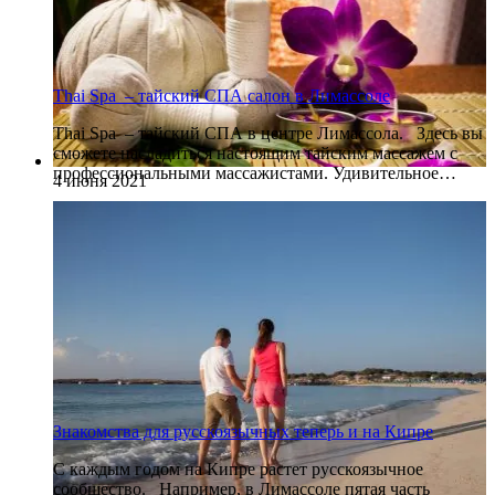
Thai Spa – тайский СПА салон в Лимассоле
Thai Spa – тайский СПА в центре Лимассола. Здесь вы
сможете насладиться настоящим тайским массажем с
профессиональными массажистами. Удивительное…
4 июня 2021
Знакомства для русскоязычных теперь и на Кипре
С каждым годом на Кипре растет русскоязычное
сообщество. Например, в Лимассоле пятая часть