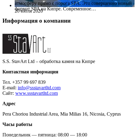
атмосферу прямо с порога SPA. Это совершенно новый
формат SPA на Кипре. Современное…
20 июля 2020
Информация о компании
S.S. StavArt Ltd – обработка камня на Кипре
Контактная информация
Тел.
+357 99 697 839
E-mail:
info@ssstavartltd.com
Сайт:
www.ssstavartltd.com
Адрес
Pera Choriou Industrial Area, Mia Milias 16, Nicosia, Cyprus
Часы работы
Понедельник — пятница: 08:00 — 18:00