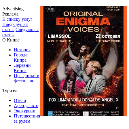
Advertising
Реклама
К списку услуг
Предыдущая
статья
Следующая
статья
О Кипре
История
Города
Кипра
Деревни
Кипра
Праздники и
фестивали
Туризм
Отели
Аренда авто
Экскурсии
Путешествия
за рулем