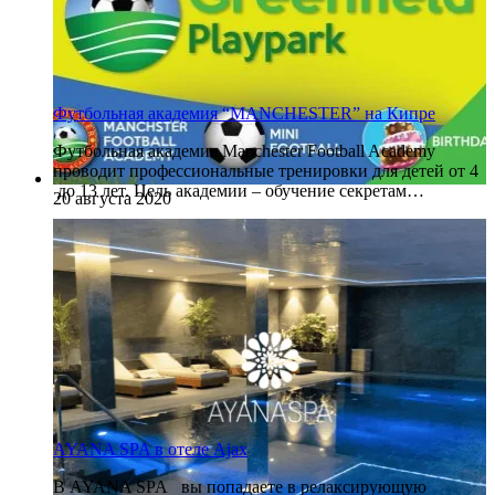
Футбольная академия “MANCHESTER” на Кипре
Футбольная академия Manchester Football Academy
проводит профессиональные тренировки для детей от 4
до 13 лет. Цель академии – обучение секретам…
20 августа 2020
AYANA SPA в отеле Ajax
В AYANA SPA вы попадаете в релаксирующую