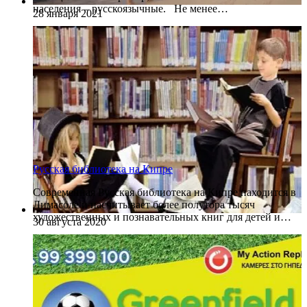
населения – русскоязычные. Не менее…
28 января 2021
Русская библиотека на Кипре
Современная Русская библиотека на Кипре находится в
Лимасоле и насчитывает более полутора тысяч
художественных и познавательных книг для детей и…
30 августа 2020