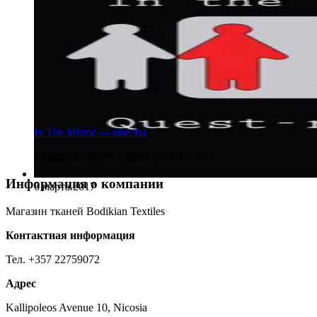
In The Mirror — квесты
Скидка по карте Cyprus Inform – 10%
Информация о компании
6 марта 2017
Магазин тканей Bodikian Textiles
Контактная информация
Тел.
+357 22759072
Адрес
Kallipoleos Avenue 10, Nicosia