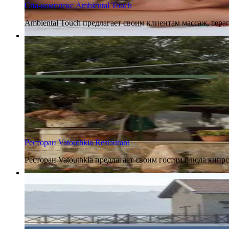
Спа-комплекс Ambiental Touch
Ambiental Touch предлагает своим клиентам массаж, терап
21 апреля 2017
Ресторан Vatouthkia Restaurant
Ресторан Vatouthkia предлагает своим гостям блюда кип
13 апреля 2017