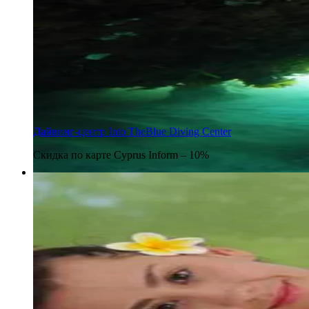
Дайвинг-центр Into TheBlue Diving Center
Скидка по карте Cyprus Inform – 10%
8 мая 2017