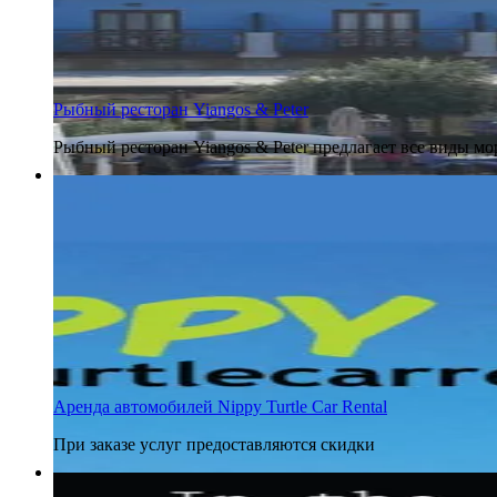
Рыбный ресторан Yiangos & Peter
Рыбный ресторан Yiangos & Peter предлагает все виды мо
12 апреля 2017
Аренда автомобилей Nippy Turtle Car Rental
При заказе услуг предоставляются скидки
12 апреля 2017