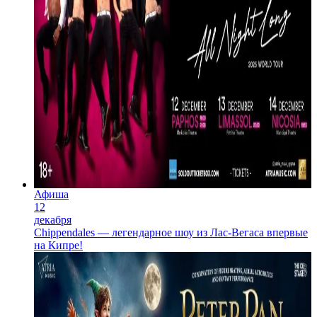
Афиша
12
декабря
Chippendales — легендарное шоу из Лас-Вегаса впервые
на Кипре!