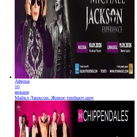
Афиша
10
января
Майкл Джексон. Живое трибьют-шоу