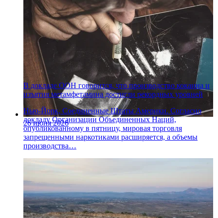
В докладе ООН говорится, что производство кокаина и
изъятия метамфетамина достигли рекордных уровней
Нью-Йорк, Соединенные Штаты Америки. Согласно
докладу Организации Объединенных Наций,
26 июня 2026
опубликованному в пятницу, мировая торговля
запрещенными наркотиками расширяется, а объемы
производства…