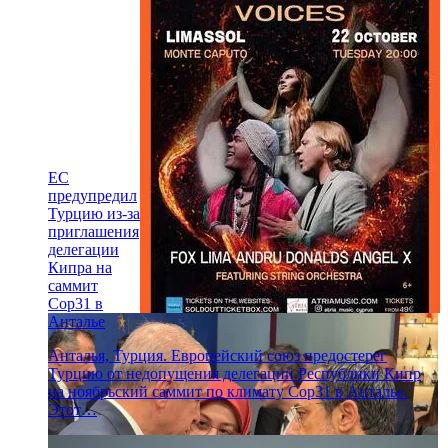
ЕС
предупредил
Турцию из-за
приглашения
делегации
Кипра на
саммит
Cop31 в
Анталье
Анталья, Турция. Европейский союз предостерег
Турцию от недопущения делегации Республики Кипр
на ноябрьский саммит по климату Cop31 в Анталье.
Этот…