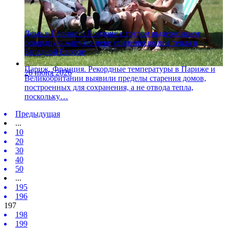
Дома в Париже и Лондоне с трудом выдерживают
рекордную жару по мере усиления волны тепла в
Западной Европе
Париж, Франция. Рекордные температуры в Париже и
26 июня 2026
Великобритании выявили пределы старения домов,
построенных для сохранения, а не отвода тепла,
поскольку…
Предыдущая
...
10
20
30
40
50
...
195
196
197
198
199