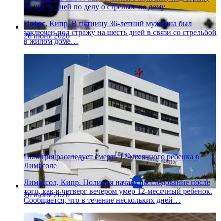
на шесть дней по делу о стрельбе по дому
Пафос, Кипр. В пятницу 36-летний мужчина был
заключен под стражу на шесть дней в связи со стрельбой
26 июня 2026
в жилом доме…
Полиция расследует смерть 12-месячного ребенка в
Лимасоле
Лимассол, Кипр. Полиция начала расследование после
того, как в четверг вечером умер 12-месячный ребенок.
26 июня 2026
Сообщается, что в течение нескольких дней…