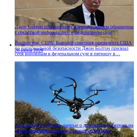
Джон Болтон признал вину в ненадлежащем обращении
с секретной информацией в федеральном суде
Вашингтон, США. Бывший советник президента США
по национальной безопасности Джон Болтон признал
26 июня 2026
себя виновным в федеральном суде в пятницу в…
Дроны будут собирать данные о дорожном движении на
автомагистралях Кипра с 29 июня по 9 июля