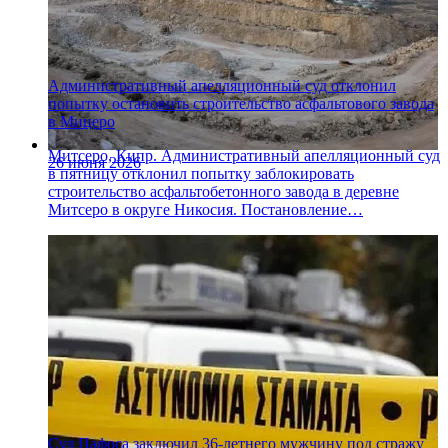
Административный апелляционный суд отклонил
попытку остановить строительство асфальтового завода
в Мицеро
Митсеро, Кипр. Административный апелляционный суд
26 июня 2026
в пятницу отклонил попытку заблокировать
строительство асфальтобетонного завода в деревне
Митсеро в округе Никосия. Постановление…
Суд Пафоса заключил 36-летнего мужчину под стражу