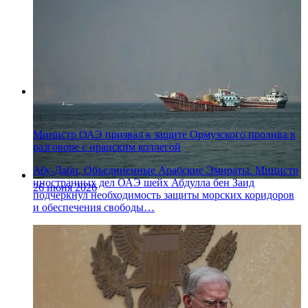
26 июня 2026
Министр ОАЭ призвал к защите Ормузского пролива в
разговоре с иранским коллегой
Абу-Даби, Объединенные Арабские Эмираты. Министр
иностранных дел ОАЭ шейх Абдулла бен Заид
26 июня 2026
подчеркнул необходимость защиты морских коридоров
и обеспечения свободы…