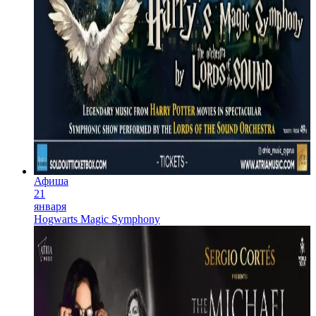
Афиша
21
января
Hogwarts Magic Symphony