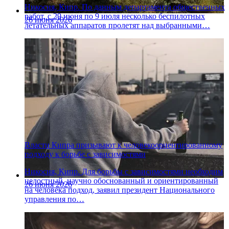
Никосия, Кипр. По данным департамента общественных
работ, с 29 июня по 9 июля несколько беспилотных
26 июня 2026
летательных аппаратов пролетят над выбранными…
Власти Кипра призывают к человекоориентированному
подходу к борьбе с зависимостями
Никосия, Кипр. Для борьбы с зависимостями необходим
целостный, научно обоснованный и ориентированный
26 июня 2026
на человека подход, заявил президент Национального
управления по…