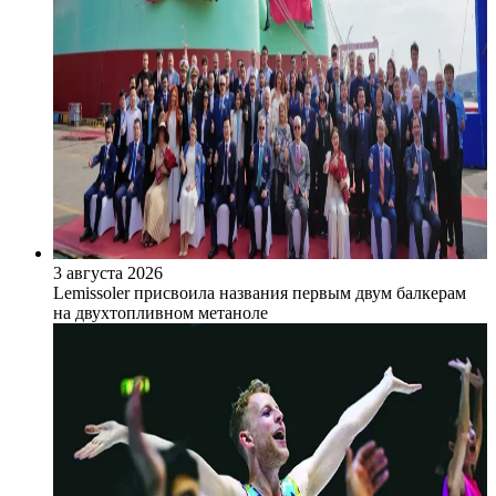
3 августа 2026
Lemissoler присвоила названия первым двум балкерам
на двухтопливном метаноле