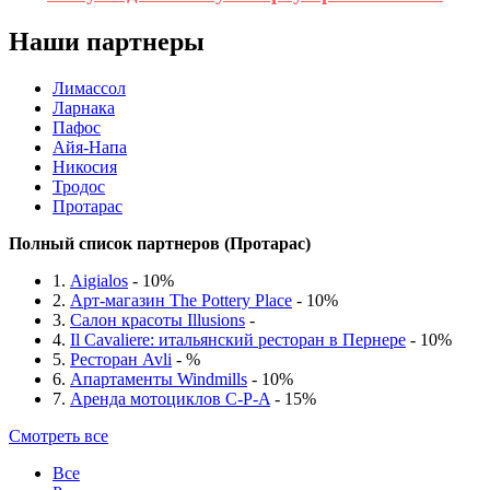
Наши партнеры
Лимассол
Ларнака
Пафос
Айя-Напа
Никосия
Тродос
Протарас
Полный список партнеров (Протарас)
1.
Aigialos
- 10%
2.
Aрт-магазин The Pottery Place
- 10%
3.
Cалон красоты Illusions
-
4.
Il Cavaliere: итальянский ресторан в Пернере
- 10%
5.
Pесторан Avli
- %
6.
Апартаменты Windmills
- 10%
7.
Аренда мотоциклов C-P-A
- 15%
Смотреть все
Все