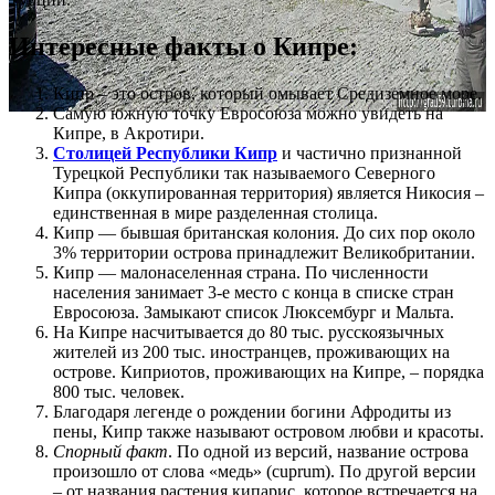
Интересные факты о Кипре:
Кипр – это остров, который омывает Средиземное море.
Самую южную точку Евросоюза можно увидеть на
Кипре, в Акротири.
Столицей Республики Кипр
и частично признанной
Турецкой Республики так называемого Северного
Кипра (оккупированная территория) является Никосия –
единственная в мире разделенная столица.
Кипр — бывшая британская колония. До сих пор около
3% территории острова принадлежит Великобритании.
Кипр — малонаселенная страна. По численности
населения занимает 3-е место с конца в списке стран
Евросоюза. Замыкают список Люксембург и Мальта.
На Кипре насчитывается до 80 тыс. русскоязычных
жителей из 200 тыс. иностранцев, проживающих на
острове. Киприотов, проживающих на Кипре, – порядка
800 тыс. человек.
Благодаря легенде о рождении богини Афродиты из
пены, Кипр также называют островом любви и красоты.
Спорный факт
. По одной из версий, название острова
произошло от слова «медь» (cuprum). По другой версии
– от названия растения кипарис, которое встречается на