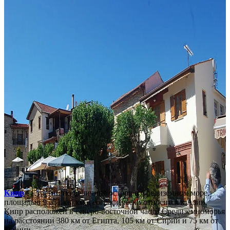
Кипр
— третий по величине остров в Средиземном море,
площадью 9 251 кв. км, географически относится к Азии.
Кипр расположен в северо-восточной части Средиземноморья
на расстоянии 380 км от Египта, 105 км от Сирии и 75 км от
Турции.