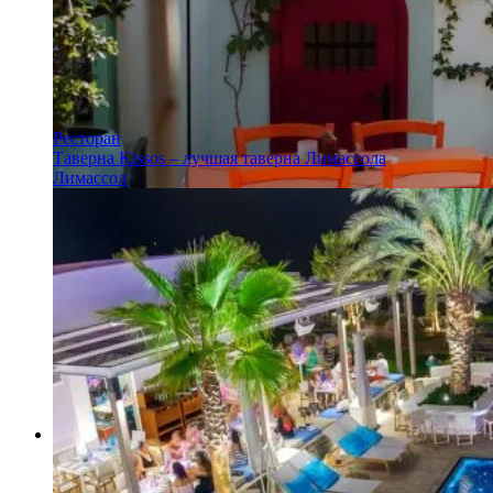
Ресторан
Таверна Kissos – лучшая таверна Лимассола
Лимассол