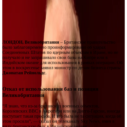
ЛОНДОН, Великобритания
– Британское правительство
было заблаговременно проинформировано об ударах
Соединенных Штатов по ядерным объектам в Иране, но не
получало и не запрашивало свои базы на Кипре или в
Индийском океане для использования в рамках операции. Об
этом в воскресенье заявил министр по делам бизнеса страны
Джонатан Рейнольдс
.
Отказ от использования баз и позиция
Великобритании
“Я знаю, что из-за британских военных объектов,
Королевских ВВС в Акротири или на Диего-Гарсии, иногда
поступает такая просьба. И это была не та ситуация, когда об
этом просили”, — сказал он телеканалу Sky News, имея в
виду британскую базу в Индийском океане.