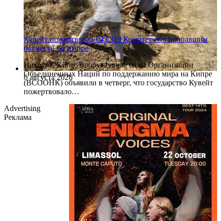
Кувейт пожертвовал €43 319 Комитету по пропавшим
без вести на Кипре
Никосия, Кипр. Вооруженные силы Организации
Объединенных Наций по поддержанию мира на Кипре
6 августа 2026
(ВСООНК) объявили в четверг, что государство Кувейт
пожертвовало…
Advertising
Реклама