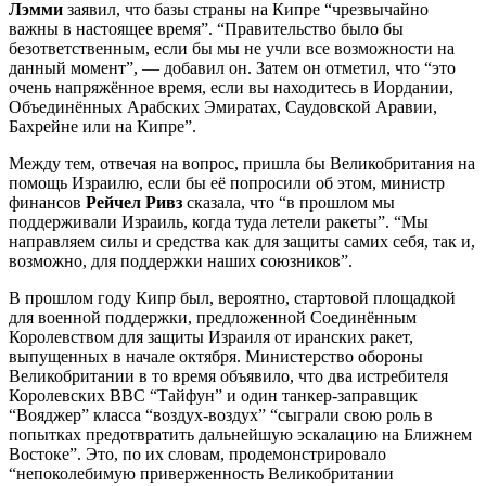
Лэмми
заявил, что базы страны на Кипре “чрезвычайно
важны в настоящее время”. “Правительство было бы
безответственным, если бы мы не учли все возможности на
данный момент”, — добавил он. Затем он отметил, что “это
очень напряжённое время, если вы находитесь в Иордании,
Объединённых Арабских Эмиратах, Саудовской Аравии,
Бахрейне или на Кипре”.
Между тем, отвечая на вопрос, пришла бы Великобритания на
помощь Израилю, если бы её попросили об этом, министр
финансов
Рейчел Ривз
сказала, что “в прошлом мы
поддерживали Израиль, когда туда летели ракеты”. “Мы
направляем силы и средства как для защиты самих себя, так и,
возможно, для поддержки наших союзников”.
В прошлом году Кипр был, вероятно, стартовой площадкой
для военной поддержки, предложенной Соединённым
Королевством для защиты Израиля от иранских ракет,
выпущенных в начале октября. Министерство обороны
Великобритании в то время объявило, что два истребителя
Королевских ВВС “Тайфун” и один танкер-заправщик
“Вояджер” класса “воздух-воздух” “сыграли свою роль в
попытках предотвратить дальнейшую эскалацию на Ближнем
Востоке”. Это, по их словам, продемонстрировало
“непоколебимую приверженность Великобритании