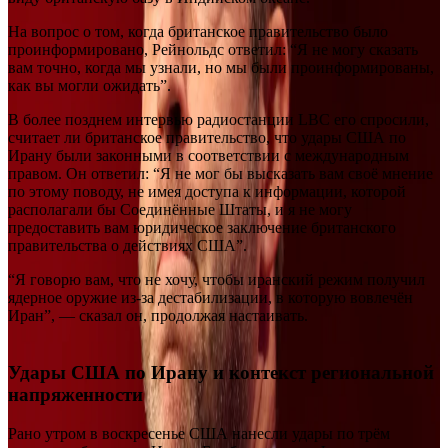
На вопрос о том, когда британское правительство было
проинформировано, Рейнольдс ответил: “Я не могу сказать
вам точно, когда мы узнали, но мы были проинформированы,
как вы могли ожидать”.
В более позднем интервью радиостанции LBC его спросили,
считает ли британское правительство, что удары США по
Ирану были законными в соответствии с международным
правом. Он ответил: “Я не мог бы высказать вам своё мнение
по этому поводу, не имея доступа к информации, которой
располагали бы Соединённые Штаты, и я не могу
предоставить вам юридическое заключение британского
правительства о действиях США”.
“Я говорю вам, что не хочу, чтобы иранский режим получил
ядерное оружие из-за дестабилизации, в которую вовлечён
Иран”, — сказал он, продолжая настаивать.
Удары США по Ирану и контекст региональной
напряженности
Рано утром в воскресенье США нанесли удары по трём