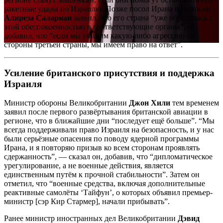
ракетные удары по Израилю. Позже посол Ирана в Никосии
Алиреза Салариан
заявил, что его страна “уже обратилась с
этой обеспокоенностью в соответствующие органы”, и
добавил, что “если мы увидим какую-либо агрессию со
стороны третьей страны, мы имеем право на ответ”.
Усиление британского присутствия и поддержка
Израиля
Министр обороны Великобритании
Джон Хили
тем временем
заявил после первого развёртывания британской авиации в
регионе, что в ближайшие дни “последует ещё больше”. “Мы
всегда поддерживали право Израиля на безопасность, и у нас
были серьёзные опасения по поводу ядерной программы
Ирана, и я повторяю призыв ко всем сторонам проявлять
сдержанность”, — сказал он, добавив, что “дипломатическое
урегулирование, а не военные действия, является
единственным путём к прочной стабильности”. Затем он
отметил, что “военные средства, включая дополнительные
реактивные самолёты ‘Тайфун’, о которых объявил премьер-
министр [сэр Кир Стармер], начали прибывать”.
Ранее министр иностранных дел Великобритании
Дэвид