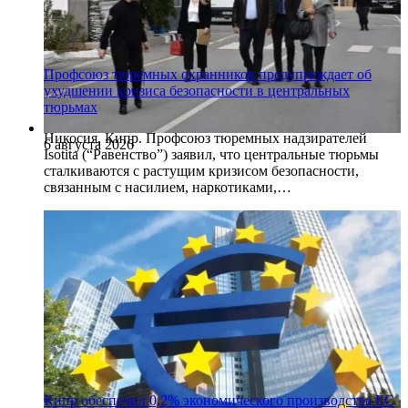
Профсоюз тюремных охранников предупреждает об
ухудшении кризиса безопасности в центральных
тюрьмах
Никосия, Кипр. Профсоюз тюремных надзирателей
6 августа 2026
Isotita (“Равенство”) заявил, что центральные тюрьмы
сталкиваются с растущим кризисом безопасности,
связанным с насилием, наркотиками,…
Кипр обеспечил 0,2% экономического производства ЕС