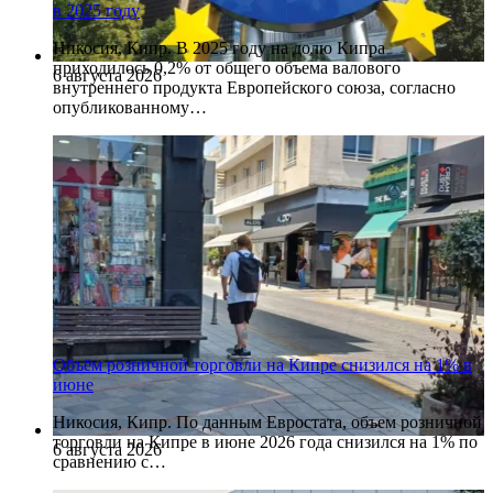
в 2025 году
Никосия, Кипр. В 2025 году на долю Кипра
приходилось 0,2% от общего объема валового
6 августа 2026
внутреннего продукта Европейского союза, согласно
опубликованному…
Объём розничной торговли на Кипре снизился на 1% в
июне
Никосия, Кипр. По данным Евростата, объем розничной
торговли на Кипре в июне 2026 года снизился на 1% по
6 августа 2026
сравнению с…