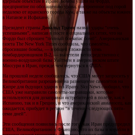
ядерным объектам в Иране. Бомбы упали на Фордо,
предприятие по обогащению урана, построенное под горой
недалеко от иранского города Кум, а также на объекты южнее,
в Натанзе и Исфахане.
Президент страны
Дональд Трамп
назвал удары “очень
успешными”, написав в посте в социальных сетях, что на
Фордо был сброшен “полный боезапас бомб”. Американская
газета The New York Times сообщила, что самолёты,
сбросившие бомбы, — в общей сложности семь
бомбардировщиков B-2, — вылетели непосредственно с
военно-воздушной базы Уайтмен в американском штате
Миссури в Иран, прежде чем вернуться в США.
На прошлой неделе сообщалось, что США могут запросить у
Великобритании разрешение на размещение самолётов на
Кипре для будущих ударов по Ирану. Sky News сообщил, что
США уже направили самолёты-заправщики, которые
используются для дозаправки истребителей в полёте, как в
Испанию, так и в Грецию, и что американский авианосец, как
ожидается, прибудет в регион “в течение следующих пяти-
семи дней”.
Эти сообщения появились после того, как Иран предупредил
США, Великобританию и Францию, что их базы и корабли в
регионе станут мишенями, если они помогут остановить его