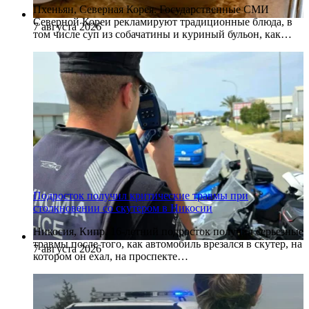
Пхеньян, Северная Корея. Государственные СМИ
Северной Кореи рекламируют традиционные блюда, в
7 августа 2026
том числе суп из собачатины и куриный бульон, как…
Подросток получил критические травмы при
столкновении со скутером в Никосии
Никосия, Кипр. 16-летний подросток получил серьезные
травмы после того, как автомобиль врезался в скутер, на
7 августа 2026
котором он ехал, на проспекте…