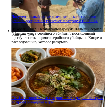
Документальный фильм о деле кипрского серийного
убийцы доступен на греческой платформе ERTFLIX
Никосия, Кипр. Независимый документальный сериал
“Плеяды жертв серийного убийцы”, посвященный
7 августа 2026
преступлениям первого серийного убийцы на Кипре и
расследованию, которое раскрыло…
СМИ Северной Кореи продвигают традиционные супы
во время рекордной жары