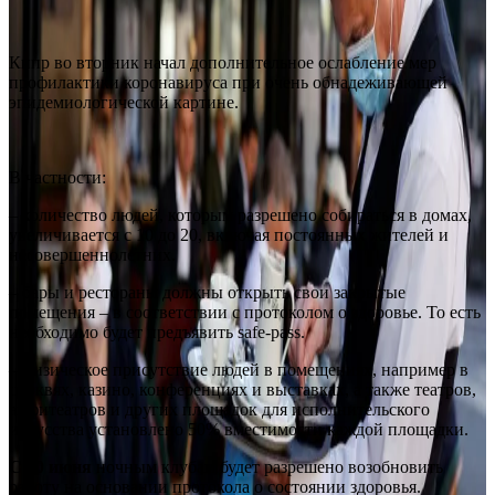
Кипр во вторник начал дополнительное ослабление мер
профилактики коронавируса при очень обнадеживающей
эпидемиологической картине.
В частности:
– количество людей, которым разрешено собираться в домах,
увеличивается с 10 до 20, включая постоянных жителей и
несовершеннолетних.
– бары и рестораны должны открыть свои закрытые
помещения – в соответствии с протоколом о здоровье. То есть
необходимо будет предъявить safe-pass.
– физическое присутствие людей в помещениях, например в
церквях, казино, конференциях и выставках, а также театров,
амфитеатров и других площадок для исполнительского
искусства установлено 50% вместимости каждой площадки.
С 10 июня
ночным клубам будет разрешено возобновить
работу на основании протокола о состоянии здоровья.