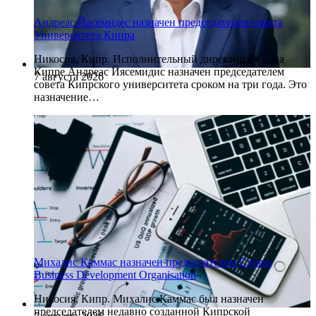
Андреас Йасемидес назначен председателем совета
Университета Кипра
Никосия, Кипр. Исполнительный директор PwC на
Кипре Андреас Йясемидис назначен председателем
7 августа 2026
совета Кипрского университета сроком на три года. Это
назначение…
Михалис Каммас назначен председателем Cyprus
Business Development Organisation
Никосия, Кипр. Михалис Каммас был назначен
председателем недавно созданной Кипрской