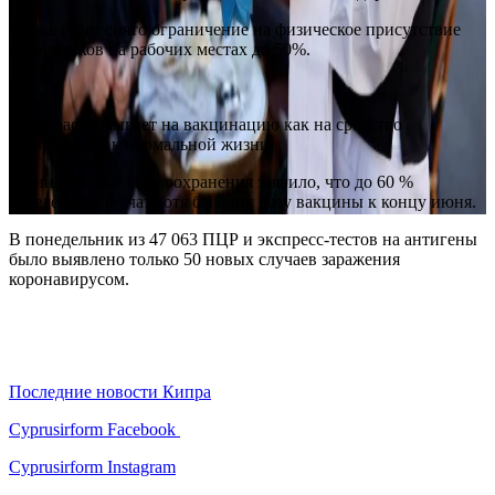
Также будет снято ограничение на физическое присутствие
сотрудников на рабочих местах до 50%.
Кипр рассчитывает на вакцинацию как на средство
возвращения к нормальной жизни.
Министерство здравоохранения заявило, что до 60 %
населения получат хотя бы одну дозу вакцины к концу июня.
В понедельник из 47 063 ПЦР и экспресс-тестов на антигены
было выявлено только 50 новых случаев заражения
коронавирусом.
Последние новости Кипра
Cyprusirform Facebook
Cyprusirform Instagram