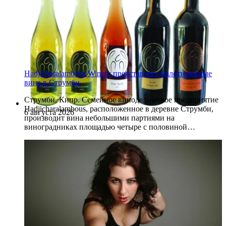
Hadjicharalambous Winery представляет малотиражные
вина в Струмби
Струмби, Кипр. Семейное винодельческое предприятие
Hadjicharalambous, расположенное в деревне Струмби,
6 августа 2026
производит вина небольшими партиями на
виноградниках площадью четыре с половиной…