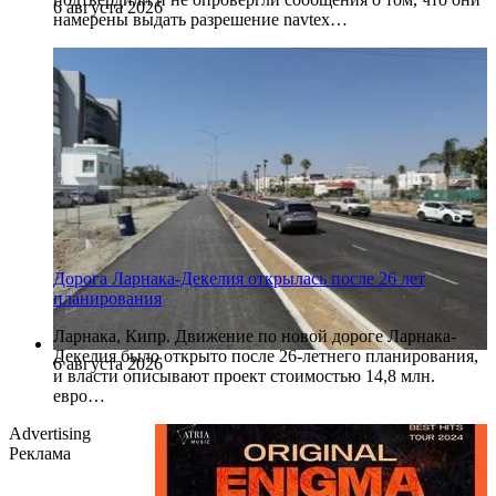
6 августа 2026
намерены выдать разрешение navtex…
Дорога Ларнака-Декелия открылась после 26 лет
планирования
Ларнака, Кипр. Движение по новой дороге Ларнака-
Декелия было открыто после 26-летнего планирования,
6 августа 2026
и власти описывают проект стоимостью 14,8 млн.
евро…
Advertising
Реклама