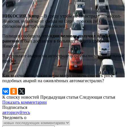
НИКОСИЯ, Кипр
– В среду утром на автостраде Лимассол-
Никосия, недалеко от съезда на Цери, произошло
столкновение трёх автомобилей.
Полиция сообщила, что
один человек получил лёгкие
ранения
и был доставлен в больницу общего профиля
Никосии.
В результате аварии на автостраде образовались значительные
пробки.
Как вы считаете, какие меры могут помочь снизить риск
подобных аварий на оживлённых автомагистралях?
К списку новостей
Предыдущая статья
Следующая статья
Показать комментарии
Подписаться
авторизуйтесь
Уведомить о