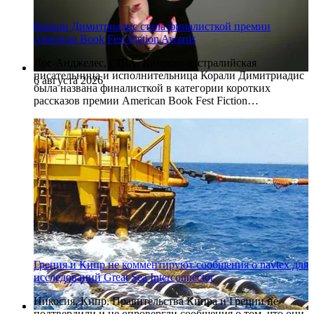
Корали Димитриадис стала финалисткой премии
American Book Fest Fiction Awards
Лос-Анджелес, США. Кипрско-австралийская
писательница и исполнительница Корали Димитриадис
6 августа 2026
была названа финалисткой в категории коротких
рассказов премии American Book Fest Fiction…
Греция и Кипр не комментируют сообщения о navtex для
исследований Great Sea Interconnector
Никосия, Кипр. Правительства Кипра и Греции не
подтвердили и не опровергли сообщения о том, что они