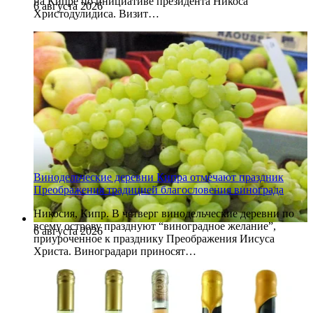
на Кипре по инициативе президента Никоса
6 августа 2026
Христодулидиса. Визит…
Винодельческие деревни Кипра отмечают праздник
Преображения традицией благословения винограда
Никосия, Кипр. В четверг винодельческие деревни по
всему острову празднуют “виноградное желание”,
6 августа 2026
приуроченное к празднику Преображения Иисуса
Христа. Виноградари приносят…